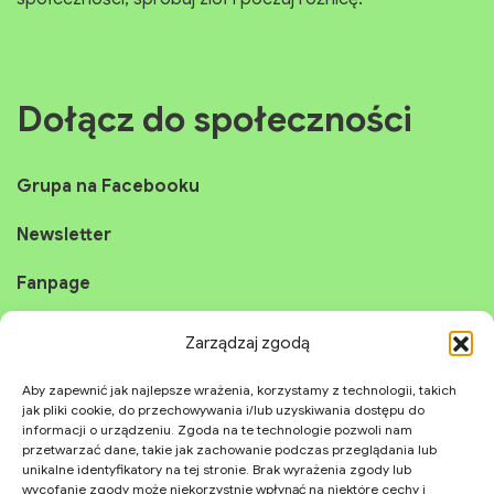
społeczności, spróbuj ziół i poczuj różnicę!
Dołącz do społeczności
Grupa na Facebooku
Newsletter
Fanpage
Zarządzaj zgodą
Instagram
Aby zapewnić jak najlepsze wrażenia, korzystamy z technologii, takich
YouTube
jak pliki cookie, do przechowywania i/lub uzyskiwania dostępu do
informacji o urządzeniu. Zgoda na te technologie pozwoli nam
TikTok
przetwarzać dane, takie jak zachowanie podczas przeglądania lub
unikalne identyfikatory na tej stronie. Brak wyrażenia zgody lub
wycofanie zgody może niekorzystnie wpłynąć na niektóre cechy i