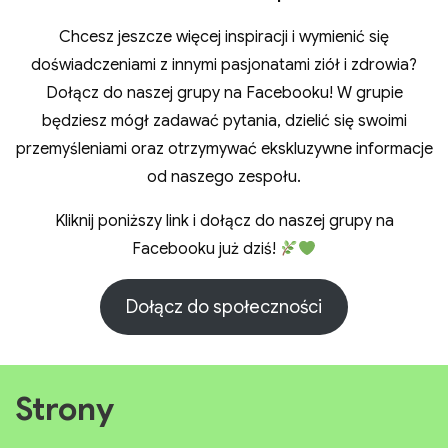
lądują w Twoim folderze spamu.
Chcesz jeszcze więcej inspiracji i wymienić się
doświadczeniami z innymi pasjonatami ziół i zdrowia?
Dołącz do naszej grupy na Facebooku! W grupie
będziesz mógł zadawać pytania, dzielić się swoimi
przemyśleniami oraz otrzymywać ekskluzywne
informacje od naszego zespołu.
Kliknij poniższy link i dołącz do naszej grupy na
ZADBAJ O SIEBIE NATURALNIE!
Facebooku już dziś!
Poznaj moje poradniki
Dołącz do społeczności
Naturalne zdrowie w Twoich rękach!
Strony