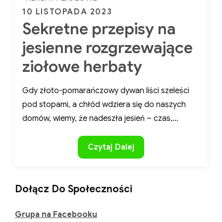
HERBATY ZIOŁOWE
Posted
10 LISTOPADA 2023
Sekretne przepisy na
on
jesienne
rozgrzewające ziołowe
herbaty
Gdy złoto-pomarańczowy dywan liści szeleści
pod stopami, a chłód wdziera się do naszych
domów, wiemy, że nadeszła jesień – czas,…
Sekretne
Czytaj Dalej
przepisy
na
jesienne
Dołącz Do Społeczności
rozgrzewające