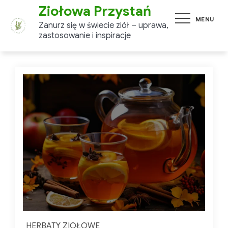
Skip
Ziołowa Przystań
MENU
to
Zanurz się w świecie ziół –
content
uprawa, zastosowanie i
inspiracje