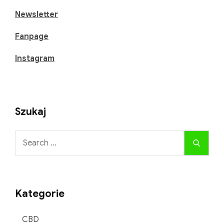
ziołowe
Grupa na Facebooku
herbaty
Newsletter
Fanpage
Instagram
Szukaj
Search
Search
for:
Kategorie