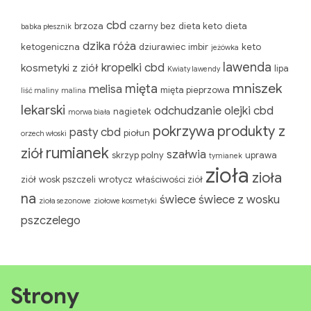
Tagi
cbd
brzoza
czarny bez
dieta keto
dieta
babka płesznik
dzika róża
ketogeniczna
dziurawiec
imbir
keto
jeżówka
lawenda
kropelki cbd
kosmetyki z ziół
Kwiaty lawendy
mięta
melisa
lipa
mięta pieprzowa
liść maliny
malina
mniszek lekarski
odchudzanie
nagietek
morwa biała
pokrzywa
olejki cbd
pasty cbd
piołun
orzech włoski
rumianek
produkty z ziół
szałwia
skrzyp polny
uprawa ziół
wosk pszczeli
wrotycz
właściwości ziół
tymianek
zioła
zioła na
świece
zioła sezonowe
ziołowe kosmetyki
świece z wosku pszczelego