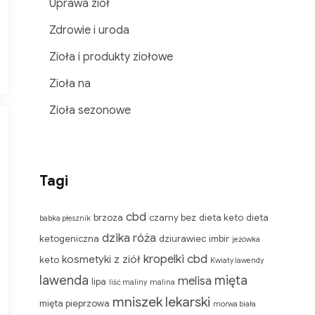
Uprawa ziół
Zdrowie i uroda
Zioła i produkty ziołowe
Zioła na
Zioła sezonowe
Tagi
cbd
brzoza
czarny bez
dieta keto
dieta
babka płesznik
iu
dzika róża
ketogeniczna
dziurawiec
imbir
jeżówka
kropelki cbd
kosmetyki z ziół
keto
Kwiaty lawendy
lawenda
mięta
melisa
lipa
liść maliny
malina
mniszek lekarski
mięta pieprzowa
morwa biała