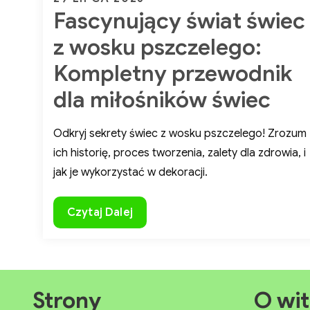
do
Fascynujący świat świec
on
finalnego
produktu.
z wosku pszczelego:
Kompletny przewodnik
dla miłośników świec
Odkryj sekrety świec z wosku pszczelego! Zrozum
ich historię, proces tworzenia, zalety dla zdrowia, i
jak je wykorzystać w dekoracji.
Fascynujący
Czytaj Dalej
świat
świec
z
wosku
Strony
O wit
pszczelego: