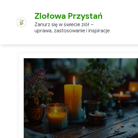
Skip
to
Ziołowa Przystań
content
Zanurz się w świecie ziół –
uprawa, zastosowanie i inspiracje