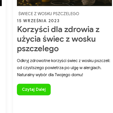
ŚWIECE Z WOSKU PSZCZELEGO
Posted
15 WRZEŚNIA 2023
Korzyści dla zdrowia z
on
użycia świec z wosku
pszczelego
Odkryj zdrowotne korzyści świec z wosku pszczeli:
od czystszego powietrza po ulgę w alergiach.
Naturalny wybór dla Twojego domu!
Korzyści
Czytaj Dalej
dla
zdrowia
z