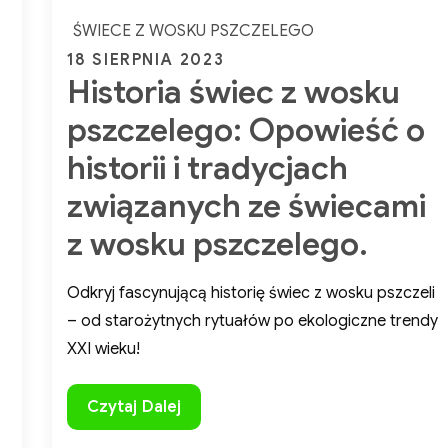
Naturalne zdrowie w Twoich rękach!
Oparte na tradycji i
jnowszych badaniach publikacje pomogą Ci wprowadzić
ŚWIECE Z WOSKU PSZCZELEGO
rowy styl życia krok po kroku.
Posted
18 SIERPNIA 2023
Kliknij i odkryj naszą ofertę
Historia świec z wosku
on
oja podróż do zdrowia zaczyna się tutaj!
pszczelego: Opowieść o
historii i tradycjach
związanych ze świecami
z wosku pszczelego.
Odkryj fascynującą historię świec z wosku pszczeli
– od starożytnych rytuałów po ekologiczne trendy
XXI wieku!
Historia
Czytaj Dalej
świec