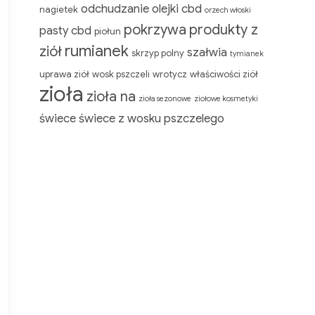
odchudzanie
olejki cbd
nagietek
orzech włoski
pokrzywa
produkty z
pasty cbd
piołun
rumianek
ziół
szałwia
skrzyp polny
tymianek
uprawa ziół
wosk pszczeli
wrotycz
właściwości ziół
zioła
zioła na
zioła sezonowe
ziołowe kosmetyki
świece
świece z wosku pszczelego