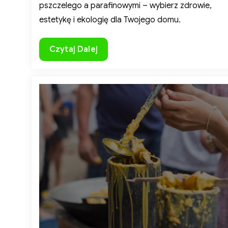
pszczelego a parafinowymi – wybierz zdrowie,
estetykę i ekologię dla Twojego domu.
Świece
Czytaj Dalej
z
wosku
pszczelego
a
świece
parafinowe:
Porównanie
świec
z
i 
wosku
pszczelego
i
parafinowych,