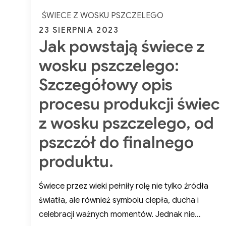
skupienie
na
ŚWIECE Z WOSKU PSZCZELEGO
na
zd
Posted
23 SIERPNIA 2023
różnicach,
Jak powstają świece z
on
korzyściach
Tw
i
wosku pszczelego:
wadach.
Szczegółowy opis
procesu produkcji świec
z wosku pszczelego, od
pszczół do finalnego
produktu.
Świece przez wieki pełniły rolę nie tylko źródła
światła, ale również symbolu ciepła, ducha i
celebracji ważnych momentów. Jednak nie…