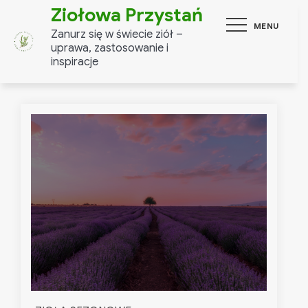
Skip
Ziołowa Przystań
MENU
to
Zanurz się w świecie ziół –
content
uprawa, zastosowanie i
inspiracje