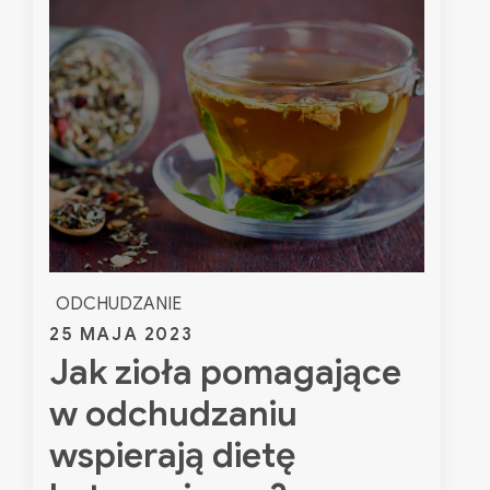
sezonowych.
Jakie
zioła
zbierać
w
czerwcu?
ODCHUDZANIE
Posted
25 MAJA 2023
Jak zioła pomagające
on
w odchudzaniu
wspierają dietę