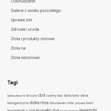
Odchudzanie
Świece z wosku pszczelego
Uprawa ziół
Zdrowie i uroda
Zioła i produkty ziołowe
Zioła na
Zioła sezonowe
Tagi
cbd
brzoza
czarny bez
dieta keto
dieta
babka płesznik
dzika róża
ketogeniczna
dziurawiec
imbir
keto
jeżówka
lawenda
kropelki cbd
kosmetyki z ziół
Kwiaty lawendy