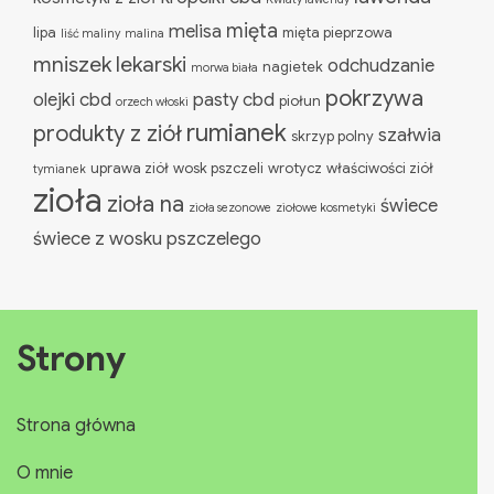
mięta
melisa
lipa
mięta pieprzowa
liść maliny
malina
mniszek lekarski
odchudzanie
nagietek
morwa biała
pokrzywa
olejki cbd
pasty cbd
piołun
orzech włoski
rumianek
produkty z ziół
szałwia
skrzyp polny
uprawa ziół
wosk pszczeli
wrotycz
właściwości ziół
tymianek
zioła
zioła na
świece
zioła sezonowe
ziołowe kosmetyki
świece z wosku pszczelego
Strony
Strona główna
O mnie