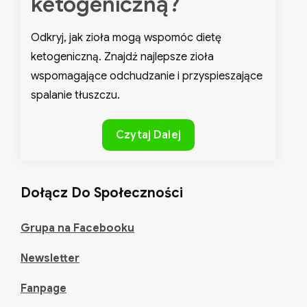
ketogeniczną?
Odkryj, jak zioła mogą wspomóc dietę
ketogeniczną. Znajdź najlepsze zioła
wspomagające odchudzanie i przyspieszające
spalanie tłuszczu.
Jak
Czytaj Dalej
zioła
pomagające
w
Dołącz Do Społeczności
odchudzaniu
wspierają
Grupa na Facebooku
dietę
Newsletter
ketogeniczną?
ZADBAJ O SIEBIE NATURALNIE!
Fanpage
Poznaj moje poradniki
– stworzone z myślą o