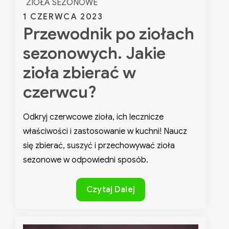
ZIOŁA SEZONOWE
Posted
1 CZERWCA 2023
Przewodnik po ziołach
on
sezonowych. Jakie
zioła zbierać w
czerwcu?
Odkryj czerwcowe zioła, ich lecznicze
właściwości i zastosowanie w kuchni! Naucz
się zbierać, suszyć i przechowywać zioła
sezonowe w odpowiedni sposób.
Przewodnik
Czytaj Dalej
po
ziołach