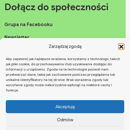
Dołącz do społeczności
Grupa na Facebooku
Newsletter
Zarządzaj zgodą
Fanpage
Aby zapewnić jak najlepsze wrażenia, korzystamy z technologii, takich
Instagram
jak pliki cookie, do przechowywania i/lub uzyskiwania dostępu do
informacji o urządzeniu. Zgoda na te technologie pozwoli nam
przetwarzać dane, takie jak zachowanie podczas przeglądania lub
YouTube
unikalne identyfikatory na tej stronie. Brak wyrażenia zgody lub
wycofanie zgody może niekorzystnie wpłynąć na niektóre cechy i
TikTok
funkcje.
Akceptuję
Szukaj
Odmów