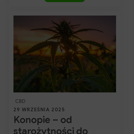
endokannabinoidowy
–
strażnik
równowagi
organizmu
CBD
Posted
29 WRZEŚNIA 2025
Konopie – od
on
starożytności do