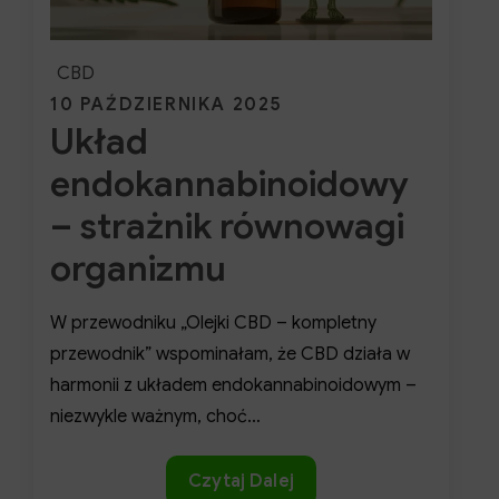
CBD
Posted
10 PAŹDZIERNIKA 2025
Układ
on
endokannabinoidowy
– strażnik równowagi
organizmu
W przewodniku „Olejki CBD – kompletny
przewodnik” wspominałam, że CBD działa w
harmonii z układem endokannabinoidowym –
niezwykle ważnym, choć…
Układ
Czytaj Dalej