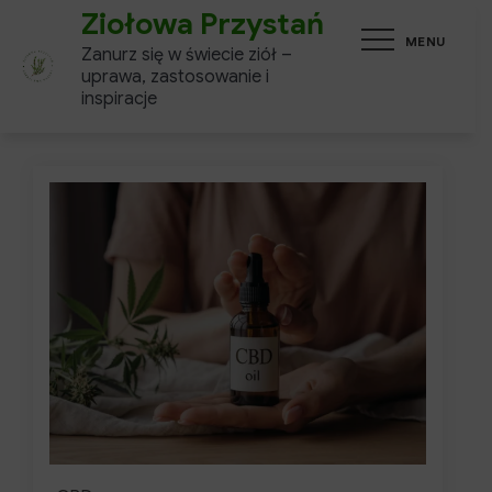
Skip
Ziołowa Przystań
MENU
to
Zanurz się w świecie ziół –
content
uprawa, zastosowanie i
inspiracje