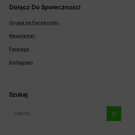
kompletny
Dołącz Do Społeczności
przewodnik
Grupa na Facebooku
Newsletter
Fanpage
Instagram
Szukaj
Search
Search
for: