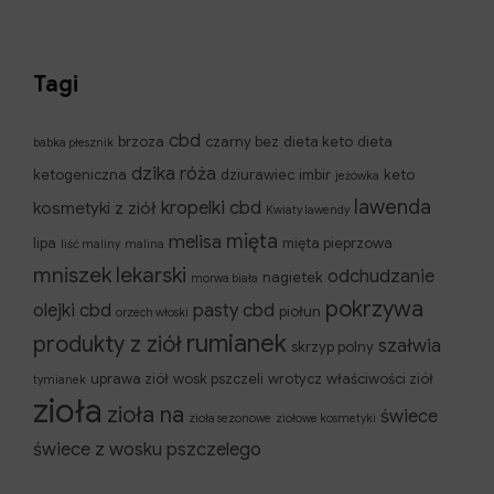
Tagi
cbd
brzoza
czarny bez
dieta keto
dieta
babka płesznik
dzika róża
ketogeniczna
dziurawiec
imbir
keto
jeżówka
lawenda
kropelki cbd
kosmetyki z ziół
Kwiaty lawendy
mięta
melisa
lipa
mięta pieprzowa
liść maliny
malina
mniszek lekarski
odchudzanie
nagietek
morwa biała
pokrzywa
olejki cbd
pasty cbd
piołun
orzech włoski
rumianek
produkty z ziół
szałwia
skrzyp polny
uprawa ziół
wosk pszczeli
wrotycz
właściwości ziół
tymianek
zioła
zioła na
świece
zioła sezonowe
ziołowe kosmetyki
świece z wosku pszczelego