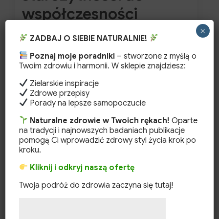
współczesności
×
W obszernym przewodniku „Olejki CBD –
ZADBAJ O SIEBIE NATURALNIE!
kompletny przewodnik” pisałam o tym, czym
Poznaj moje poradniki
– stworzone z myślą o
jest CBD, jak działa na organizm i w…
Twoim zdrowiu i harmonii. W sklepie znajdziesz:
Zielarskie inspiracje
Konopie
Zdrowe przepisy
Czytaj Dalej
Porady na lepsze samopoczucie
–
od
Naturalne zdrowie w Twoich rękach!
Oparte
na tradycji i najnowszych badaniach publikacje
starożytności
pomogą Ci wprowadzić zdrowy styl życia krok po
do
kroku.
współczesności
Kliknij i odkryj naszą ofertę
Twoja podróż do zdrowia zaczyna się tutaj!