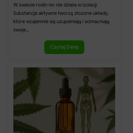
W świecie roślin nic nie działa w izolacji.
Substancje aktywne tworzą złożone układy,
które wzajemnie się uzupełniają i wzmacniają
swoje…
Efekt
Czytaj Dalej
synergii
kannabinoidów
–
siła
współdziałania