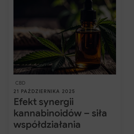
–
właściwości
potwierdzone
badaniami
CBD
Posted
21 PAŹDZIERNIKA 2025
Efekt synergii
on
kannabinoidów – siła
współdziałania