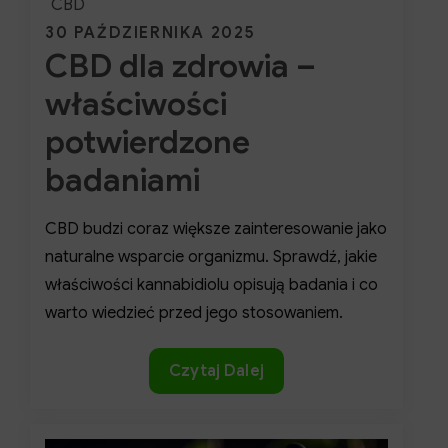
CBD
Posted
30 PAŹDZIERNIKA 2025
CBD dla zdrowia –
on
właściwości
potwierdzone
badaniami
CBD budzi coraz większe zainteresowanie jako
naturalne wsparcie organizmu. Sprawdź, jakie
właściwości kannabidiolu opisują badania i co
warto wiedzieć przed jego stosowaniem.
CBD
Czytaj Dalej
dla
zdrowia