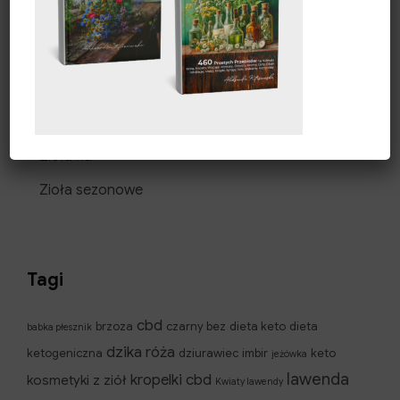
Świece z wosku pszczelego
Uprawa ziół
Zdrowie i uroda
Zioła i produkty ziołowe
Zioła na
Zioła sezonowe
Tagi
cbd
brzoza
czarny bez
dieta keto
dieta
babka płesznik
dzika róża
ketogeniczna
dziurawiec
imbir
keto
jeżówka
lawenda
kropelki cbd
kosmetyki z ziół
Kwiaty lawendy