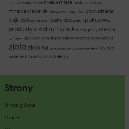
mięta
melisa
lipa
mięta pieprzowa
liść maliny
malina
mniszek lekarski
odchudzanie
nagietek
morwa biała
pokrzywa
olejki cbd
pasty cbd
piołun
orzech włoski
rumianek
produkty z ziół
szałwia
skrzyp polny
uprawa ziół
wosk pszczeli
wrotycz
właściwości ziół
tymianek
zioła
zioła na
świece
zioła sezonowe
ziołowe kosmetyki
świece z wosku pszczelego
Strony
Strona główna
O mnie