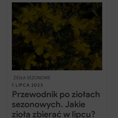
naturalne
sekrety
domowej
apteczki
ZIOŁA SEZONOWE
Posted
1 LIPCA 2023
Przewodnik po ziołach
on
sezonowych. Jakie
zioła zbierać w lipcu?