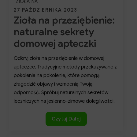
ZIOŁA NA
Posted
27 PAŹDZIERNIKA 2023
Zioła na przeziębienie:
on
naturalne sekrety
domowej apteczki
Odkryj zioła na przeziębienie w domowej
apteczce. Tradycyjne metody przekazywane z
pokolenia na pokolenie, które pomogą
złagodzić objawy i wzmocnią Twoją
odporność. Spróbuj naturalnych sekretów
leczniczych na jesienno-zimowe dolegliwości.
Zioła
Czytaj Dalej
na
przeziębienie: