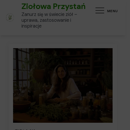
Skip
Ziołowa Przystań
MENU
to
Zanurz się w świecie ziół –
content
uprawa, zastosowanie i
inspiracje