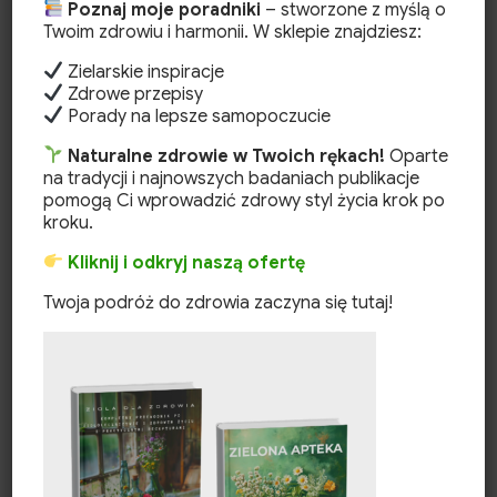
Poznaj moje poradniki
– stworzone z myślą o
Twoim zdrowiu i harmonii. W sklepie znajdziesz:
Zielarskie inspiracje
Zdrowe przepisy
Szukaj
Porady na lepsze samopoczucie
Naturalne zdrowie w Twoich rękach!
Oparte
Search
na tradycji i najnowszych badaniach publikacje
Search
pomogą Ci wprowadzić zdrowy styl życia krok po
for:
kroku.
Kliknij i odkryj naszą ofertę
Kategorie
Twoja podróż do zdrowia zaczyna się tutaj!
CBD
Herbaty ziołowe
Kosmetyki naturalne
Odchudzanie