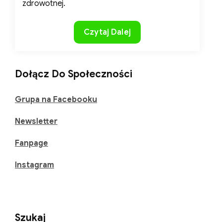
zdrowotnej.
Kluczowe
Czytaj Dalej
zioła
polskie:
prezentacja
Dołącz Do Społeczności
najpopularniejszych
rodzimych
Grupa na Facebooku
ziół,
Newsletter
wraz
z
Fanpage
ich
właściwościami
Instagram
leczniczymi
i
kosmetycznymi.
Szukaj