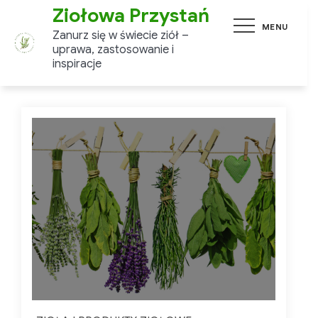
Skip
Ziołowa Przystań
MENU
to
Zanurz się w świecie ziół –
content
uprawa, zastosowanie i
inspiracje