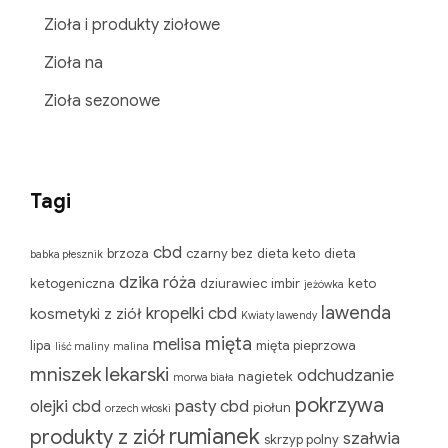
Zioła i produkty ziołowe
Zioła na
Zioła sezonowe
Tagi
cbd
brzoza
czarny bez
dieta keto
dieta
babka płesznik
dzika róża
ketogeniczna
dziurawiec
imbir
keto
jeżówka
lawenda
kropelki cbd
kosmetyki z ziół
Kwiaty lawendy
mięta
melisa
lipa
mięta pieprzowa
liść maliny
malina
mniszek lekarski
odchudzanie
nagietek
morwa biała
pokrzywa
olejki cbd
pasty cbd
piołun
orzech włoski
rumianek
produkty z ziół
szałwia
skrzyp polny