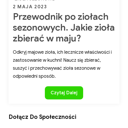
ZIOŁA SEZONOWE
Posted
2 MAJA 2023
Przewodnik po ziołach
on
sezonowych. Jakie
zioła zbierać w maju?
Odkryj majowe zioła, ich lecznicze właściwości
i zastosowanie w kuchni! Naucz się zbierać,
suszyć i przechowywać zioła sezonowe w
odpowiedni sposób.
Przewodnik
Czytaj Dalej
po
ziołach
sezonowych.
Dołącz Do Społeczności
Jakie