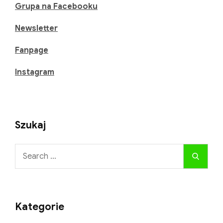
zioła
Grupa na Facebooku
zbierać
Newsletter
w
maju?
Fanpage
Instagram
Szukaj
Search
Search
for:
Kategorie