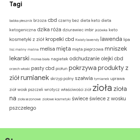
Tagi
cbd
brzoza
czarny bez
dieta keto
dieta
babka płesznik
dzika róża
ketogeniczna
dziurawiec
imbir
keto
jeżówka
lawenda
kropelki cbd
kosmetyki z ziół
Kwiaty lawendy
mięta
melisa
lipa
mięta pieprzowa
liść maliny
malina
mniszek lekarski
odchudzanie
nagietek
morwa biała
pokrzywa
olejki cbd
pasty cbd
piołun
orzech włoski
rumianek
produkty z ziół
szałwia
skrzyp polny
uprawa ziół
wosk pszczeli
wrotycz
właściwości ziół
tymianek
zioła
zioła na
świece
zioła sezonowe
ziołowe kosmetyki
świece z wosku pszczelego