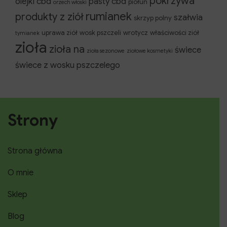
pokrzywa
olejki cbd
pasty cbd
piołun
orzech włoski
rumianek
produkty z ziół
szałwia
skrzyp polny
uprawa ziół
wosk pszczeli
wrotycz
właściwości ziół
tymianek
zioła
zioła na
świece
zioła sezonowe
ziołowe kosmetyki
świece z wosku pszczelego
Strony
Strona główna
O mnie
Sklep
Blog