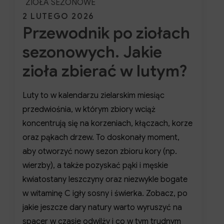
ZIOŁA SEZONOWE
Posted
2 LUTEGO 2026
Przewodnik po ziołach
on
sezonowych. Jakie
zioła zbierać w lutym?
Luty to w kalendarzu zielarskim miesiąc
przedwiośnia, w którym zbiory wciąż
koncentrują się na korzeniach, kłączach, korze
oraz pąkach drzew. To doskonały moment,
aby otworzyć nowy sezon zbioru kory (np.
wierzby), a także pozyskać pąki i męskie
kwiatostany leszczyny oraz niezwykle bogate
w witaminę C igły sosny i świerka. Zobacz, po
jakie jeszcze dary natury warto wyruszyć na
spacer w czasie odwilży i co w tym trudnym