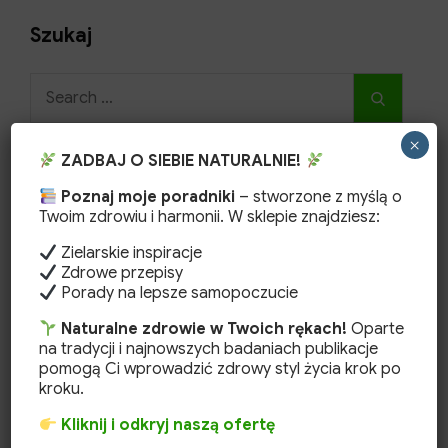
Szukaj
Search
Search
for:
×
ZADBAJ O SIEBIE NATURALNIE!
Poznaj moje poradniki
– stworzone z myślą o
Kategorie
Twoim zdrowiu i harmonii. W sklepie znajdziesz:
CBD
Zielarskie inspiracje
Zdrowe przepisy
Herbaty ziołowe
Porady na lepsze samopoczucie
Kosmetyki naturalne
Naturalne zdrowie w Twoich rękach!
Oparte
na tradycji i najnowszych badaniach publikacje
Odchudzanie
pomogą Ci wprowadzić zdrowy styl życia krok po
kroku.
Świece z wosku pszczelego
Kliknij i odkryj naszą ofertę
Uprawa ziół