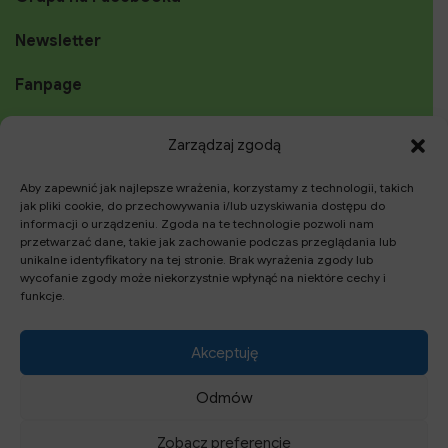
Newsletter
Fanpage
Instagram
Zarządzaj zgodą
YouTube
Aby zapewnić jak najlepsze wrażenia, korzystamy z technologii, takich
jak pliki cookie, do przechowywania i/lub uzyskiwania dostępu do
TikTok
informacji o urządzeniu. Zgoda na te technologie pozwoli nam
przetwarzać dane, takie jak zachowanie podczas przeglądania lub
unikalne identyfikatory na tej stronie. Brak wyrażenia zgody lub
wycofanie zgody może niekorzystnie wpłynąć na niektóre cechy i
funkcje.
Szukaj
Akceptuję
Search
Search
Odmów
for:
Zobacz preferencje