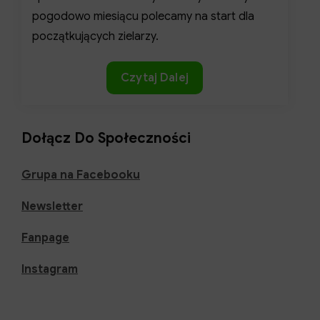
pogodowo miesiącu polecamy na start dla
początkujących zielarzy.
Przewodnik
Czytaj Dalej
po
ziołach
sezonowych.
Dołącz Do Społeczności
Jakie
zioła
Grupa na Facebooku
zbierać
Newsletter
w
lutym?
Fanpage
Instagram