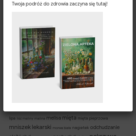
Twoja podróż do zdrowia zaczyna się tutaj!
Zdrowie i uroda
Zioła i produkty ziołowe
Zioła na
Zioła sezonowe
Tagi
cbd
brzoza
czarny bez
dieta keto
dieta
babka płesznik
dzika róża
ketogeniczna
dziurawiec
imbir
keto
jeżówka
lawenda
kropelki cbd
kosmetyki z ziół
Kwiaty lawendy
mięta
melisa
lipa
mięta pieprzowa
liść maliny
malina
mniszek lekarski
odchudzanie
nagietek
morwa biała