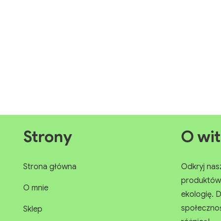
do
poprawy
samopoczucia
i
zdrowia.
Strony
O wit
Strona główna
Odkryj nasz 
produktów. 
O mnie
ekologię. D
społeczności
Sklep