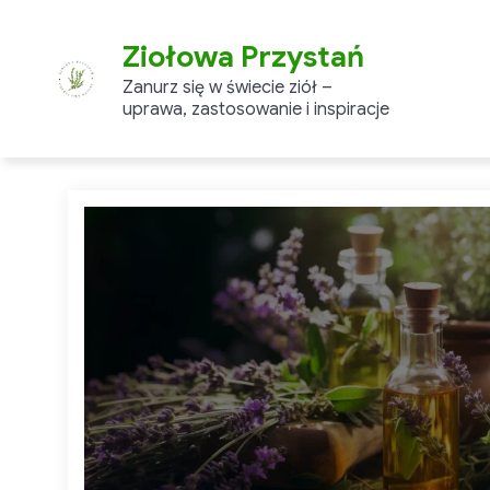
Skip
to
Ziołowa Przystań
content
Zanurz się w świecie ziół –
uprawa, zastosowanie i inspiracje