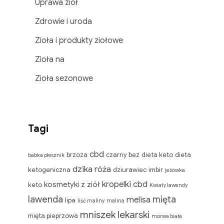
Uprawa ziół
Zdrowie i uroda
Zioła i produkty ziołowe
Zioła na
Zioła sezonowe
Tagi
cbd
brzoza
czarny bez
dieta keto
dieta
babka płesznik
dzika róża
ketogeniczna
dziurawiec
imbir
jeżówka
kropelki cbd
kosmetyki z ziół
keto
Kwiaty lawendy
lawenda
mięta
melisa
lipa
liść maliny
malina
mniszek lekarski
mięta pieprzowa
morwa biała