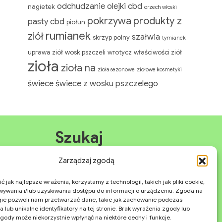
odchudzanie
olejki cbd
nagietek
orzech włoski
pokrzywa
produkty z
pasty cbd
piołun
rumianek
ziół
szałwia
skrzyp polny
tymianek
uprawa ziół
wosk pszczeli
wrotycz
właściwości ziół
zioła
zioła na
zioła sezonowe
ziołowe kosmetyki
świece
świece z wosku pszczelego
Szukaj
Zarządzaj zgodą
Search
Search
for:
 jak najlepsze wrażenia, korzystamy z technologii, takich jak pliki cookie,
ywania i/lub uzyskiwania dostępu do informacji o urządzeniu. Zgoda na
gie pozwoli nam przetwarzać dane, takie jak zachowanie podczas
 lub unikalne identyfikatory na tej stronie. Brak wyrażenia zgody lub
gody może niekorzystnie wpłynąć na niektóre cechy i funkcje.