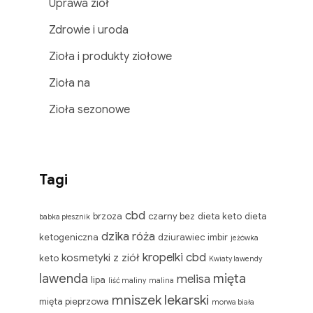
Uprawa ziół
Zdrowie i uroda
Zioła i produkty ziołowe
Zioła na
Zioła sezonowe
Tagi
cbd
brzoza
czarny bez
dieta keto
dieta
babka płesznik
dzika róża
ketogeniczna
dziurawiec
imbir
jeżówka
kropelki cbd
kosmetyki z ziół
keto
Kwiaty lawendy
lawenda
mięta
melisa
lipa
liść maliny
malina
mniszek lekarski
mięta pieprzowa
morwa biała