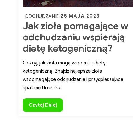
Posted
25 MAJA 2023
ODCHUDZANIE
Jak zioła pomagające w
on
odchudzaniu wspierają
dietę ketogeniczną?
Odkryj, jak zioła mogą wspomóc dietę
ketogeniczną. Znajdź najlepsze zioła
i 
wspomagające odchudzanie i przyspieszające
spalanie tłuszczu.
Jak
Czytaj Dalej
zioła
na
pomagające
zd
w