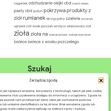
odchudzanie
olejki cbd
nagietek
orzech włoski
pokrzywa
produkty z
pasty cbd
piołun
rumianek
ziół
szałwia
skrzyp polny
tymianek
uprawa ziół
wosk pszczeli
wrotycz
właściwości ziół
zioła
zioła na
zioła sezonowe
ziołowe kosmetyki
świece
świece z wosku pszczelego
Szukaj
Zarządzaj zgodą
Search
Search
for:
 jak najlepsze wrażenia, korzystamy z technologii, takich jak pliki cookie,
ywania i/lub uzyskiwania dostępu do informacji o urządzeniu. Zgoda na
gie pozwoli nam przetwarzać dane, takie jak zachowanie podczas
 lub unikalne identyfikatory na tej stronie. Brak wyrażenia zgody lub
gody może niekorzystnie wpłynąć na niektóre cechy i funkcje.