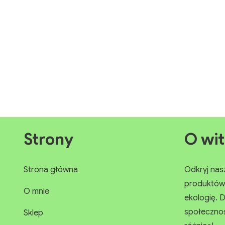
Strony
O wit
Strona główna
Odkryj nasz 
produktów. 
O mnie
ekologię. D
społeczności
Sklep