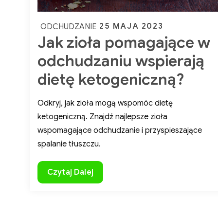
Posted
25 MAJA 2023
ODCHUDZANIE
Jak zioła pomagające w
on
odchudzaniu wspierają
dietę ketogeniczną?
Odkryj, jak zioła mogą wspomóc dietę
ketogeniczną. Znajdź najlepsze zioła
wspomagające odchudzanie i przyspieszające
spalanie tłuszczu.
i 
Jak
Czytaj Dalej
zioła
pomagające
w