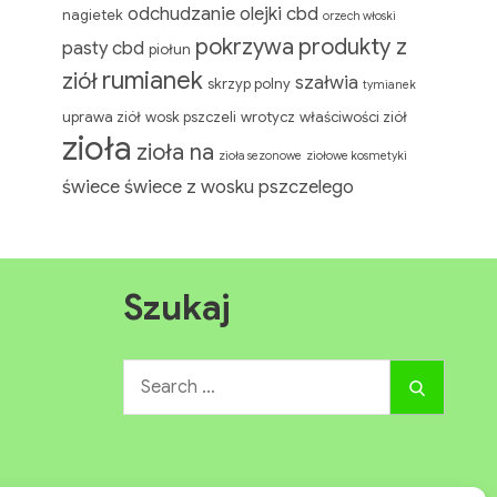
odchudzanie
olejki cbd
nagietek
orzech włoski
pokrzywa
produkty z
pasty cbd
piołun
rumianek
ziół
szałwia
skrzyp polny
tymianek
uprawa ziół
wosk pszczeli
wrotycz
właściwości ziół
zioła
zioła na
zioła sezonowe
ziołowe kosmetyki
świece
świece z wosku pszczelego
Szukaj
Search
Search
for: