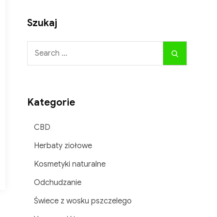
Szukaj
Search
Search
for:
Kategorie
×
CBD
Herbaty ziołowe
iu
Kosmetyki naturalne
Odchudzanie
Świece z wosku pszczelego