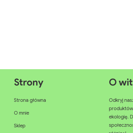
Strony
O wit
Strona główna
Odkryj nasz 
produktów. 
O mnie
ekologię. D
społeczności
Sklep