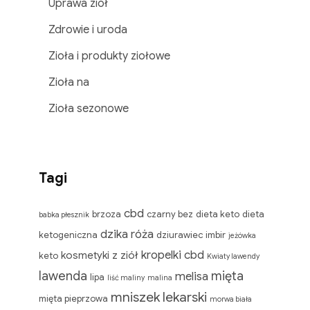
Uprawa ziół
Zdrowie i uroda
Zioła i produkty ziołowe
Zioła na
Zioła sezonowe
Tagi
cbd
brzoza
czarny bez
dieta keto
dieta
babka płesznik
dzika róża
ketogeniczna
dziurawiec
imbir
jeżówka
kropelki cbd
kosmetyki z ziół
keto
Kwiaty lawendy
lawenda
mięta
melisa
lipa
liść maliny
malina
mniszek lekarski
mięta pieprzowa
morwa biała