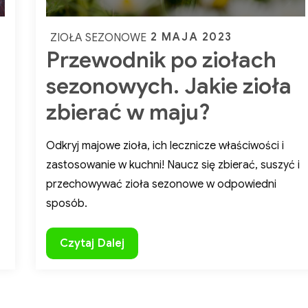
Posted
2 MAJA 2023
ZIOŁA SEZONOWE
Przewodnik po ziołach
on
sezonowych. Jakie zioła
zbierać w maju?
Odkryj majowe zioła, ich lecznicze właściwości i
zastosowanie w kuchni! Naucz się zbierać, suszyć i
przechowywać zioła sezonowe w odpowiedni
ZADBAJ O SIEBIE NATURALNIE!
sposób.
Poznaj moje poradniki
– stworzone z myślą o Twoim zdrow
harmonii. W sklepie znajdziesz:
Przewodnik
Czytaj Dalej
Zielarskie inspiracje
po
Zdrowe przepisy
ziołach
Porady na lepsze samopoczucie
sezonowych.
Naturalne zdrowie w Twoich rękach!
Oparte na tradycji i