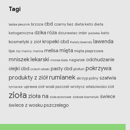
Tagi
cbd
brzoza
czarny bez
dieta keto
dieta
babka płesznik
dzika róża
ketogeniczna
dziurawiec
imbir
keto
jeżówka
lawenda
kropelki cbd
kosmetyki z ziół
Kwiaty lawendy
mięta
melisa
lipa
mięta pieprzowa
liść maliny
malina
mniszek lekarski
odchudzanie
nagietek
morwa biała
pokrzywa
olejki cbd
pasty cbd
piołun
orzech włoski
rumianek
produkty z ziół
szałwia
skrzyp polny
uprawa ziół
wosk pszczeli
wrotycz
właściwości ziół
tymianek
zioła
zioła na
świece
zioła sezonowe
ziołowe kosmetyki
świece z wosku pszczelego