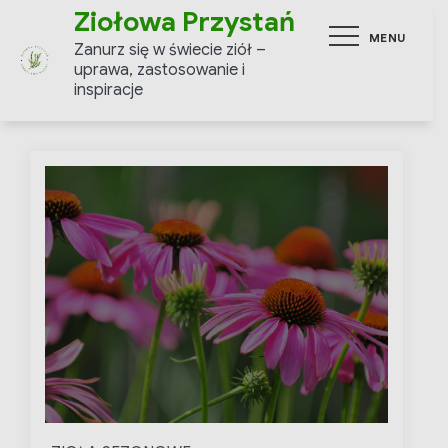
Skip
Ziołowa Przystań
MENU
to
Zanurz się w świecie ziół –
content
uprawa, zastosowanie i
inspiracje