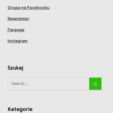
zioła
Grupa na Facebooku
zbierać
Newsletter
w
sierpniu?
Fanpage
Instagram
Szukaj
Search
Search
for:
Kategorie