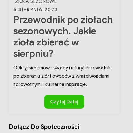
ZIOŁA SEZONOWE
Posted
5 SIERPNIA 2023
Przewodnik po ziołach
on
sezonowych. Jakie
zioła zbierać w
sierpniu?
Odkryj sierpniowe skarby natury! Przewodnik
po zbieraniu ziół i owoców z właściwościami
zdrowotnymi i kulinarne inspiracje.
Przewodnik
Czytaj Dalej
po
ziołach
sezonowych.
Dołącz Do Społeczności
Jakie