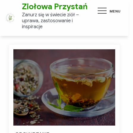
Skip
Ziołowa Przystań
MENU
to
Zanurz się w świecie ziół –
content
uprawa, zastosowanie i
inspiracje