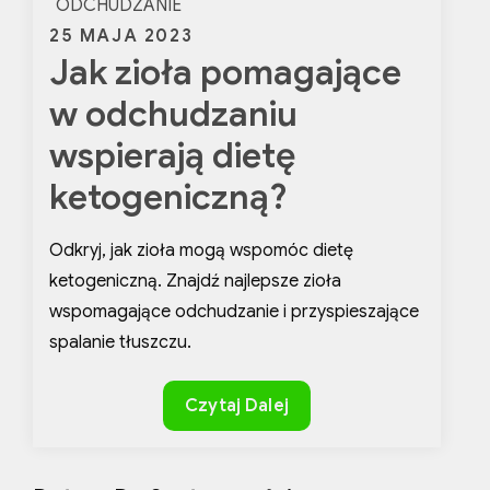
ODCHUDZANIE
Posted
25 MAJA 2023
Jak zioła pomagające
on
w odchudzaniu
wspierają dietę
ketogeniczną?
Odkryj, jak zioła mogą wspomóc dietę
ketogeniczną. Znajdź najlepsze zioła
wspomagające odchudzanie i przyspieszające
spalanie tłuszczu.
Jak
Czytaj Dalej
zioła
pomagające