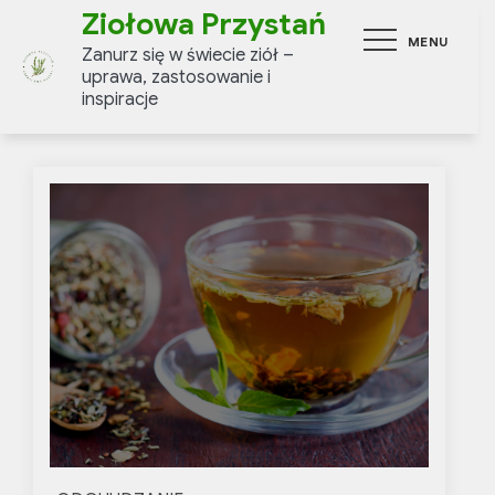
Skip
Ziołowa Przystań
MENU
to
Zanurz się w świecie ziół –
content
uprawa, zastosowanie i
inspiracje