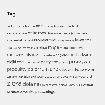
Tagi
cbd
brzoza
czarny bez
dieta keto
dieta
babka płesznik
dzika róża
ketogeniczna
dziurawiec
imbir
keto
jeżówka
lawenda
kropelki cbd
kosmetyki z ziół
Kwiaty lawendy
mięta
melisa
lipa
mięta pieprzowa
liść maliny
malina
mniszek lekarski
odchudzanie
nagietek
morwa biała
pokrzywa
olejki cbd
pasty cbd
piołun
orzech włoski
rumianek
produkty z ziół
szałwia
skrzyp polny
uprawa ziół
wosk pszczeli
wrotycz
właściwości ziół
tymianek
zioła
zioła na
świece
zioła sezonowe
ziołowe kosmetyki
świece z wosku pszczelego