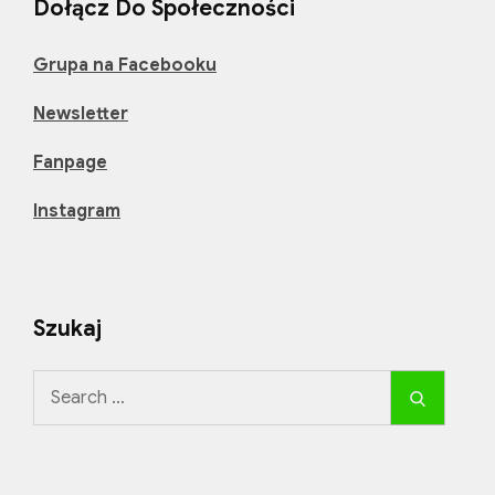
w
Dołącz Do Społeczności
odchudzaniu
wspierają
Grupa na Facebooku
dietę
Newsletter
ketogeniczną?
Fanpage
Instagram
Szukaj
Search
Search
for: