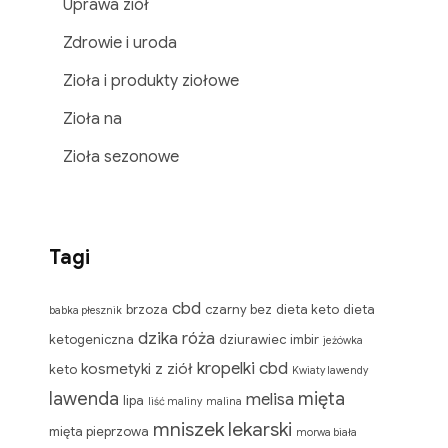
Uprawa ziół
Zdrowie i uroda
Zioła i produkty ziołowe
Zioła na
Zioła sezonowe
Tagi
cbd
brzoza
czarny bez
dieta keto
dieta
babka płesznik
dzika róża
ketogeniczna
dziurawiec
imbir
jeżówka
kropelki cbd
kosmetyki z ziół
keto
Kwiaty lawendy
lawenda
mięta
melisa
lipa
liść maliny
malina
mniszek lekarski
mięta pieprzowa
morwa biała