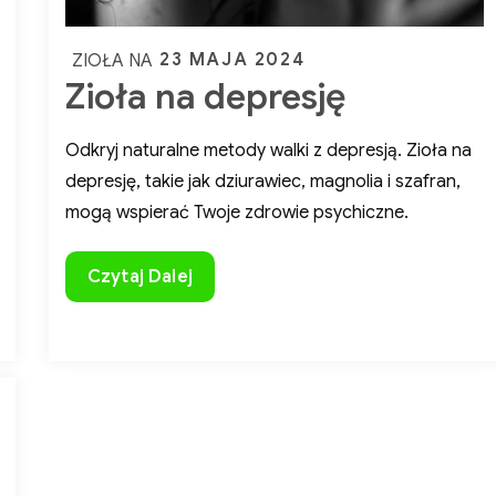
Posted
23 MAJA 2024
ZIOŁA NA
Zioła na depresję
on
Odkryj naturalne metody walki z depresją. Zioła na
depresję, takie jak dziurawiec, magnolia i szafran,
mogą wspierać Twoje zdrowie psychiczne.
ZADBAJ O SIEBIE NATURALNIE!
Poznaj moje poradniki
– stworzone z myślą o Twoim zdrow
Zioła
Czytaj Dalej
harmonii. W sklepie znajdziesz:
na
Zielarskie inspiracje
depresję
Zdrowe przepisy
Porady na lepsze samopoczucie
Naturalne zdrowie w Twoich rękach!
Oparte na tradycji i
jnowszych badaniach publikacje pomogą Ci wprowadzić
rowy styl życia krok po kroku.
Kliknij i odkryj naszą ofertę