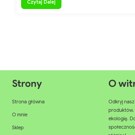
Zioła
Czytaj Dalej
na
pasożyty
i
odrobaczanie
Strony
O wit
Strona główna
Odkryj nasz 
produktów. 
O mnie
ekologię. D
społeczności
Sklep