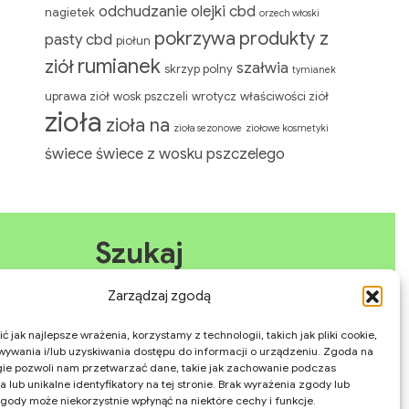
odchudzanie
olejki cbd
nagietek
orzech włoski
pokrzywa
produkty z
pasty cbd
piołun
rumianek
ziół
szałwia
skrzyp polny
tymianek
uprawa ziół
wosk pszczeli
wrotycz
właściwości ziół
zioła
zioła na
zioła sezonowe
ziołowe kosmetyki
świece
świece z wosku pszczelego
Szukaj
Zarządzaj zgodą
Search
Search
for:
 jak najlepsze wrażenia, korzystamy z technologii, takich jak pliki cookie,
ywania i/lub uzyskiwania dostępu do informacji o urządzeniu. Zgoda na
gie pozwoli nam przetwarzać dane, takie jak zachowanie podczas
 lub unikalne identyfikatory na tej stronie. Brak wyrażenia zgody lub
gody może niekorzystnie wpłynąć na niektóre cechy i funkcje.