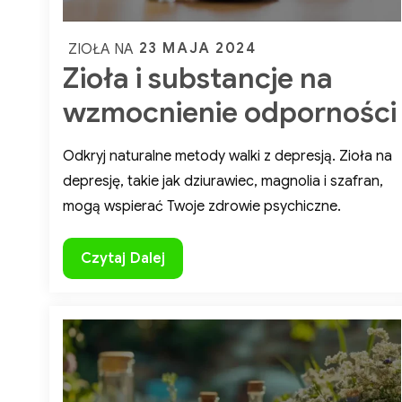
Posted
23 MAJA 2024
ZIOŁA NA
Zioła i substancje na
on
wzmocnienie odporności
Odkryj naturalne metody walki z depresją. Zioła na
depresję, takie jak dziurawiec, magnolia i szafran,
mogą wspierać Twoje zdrowie psychiczne.
i 
Zioła
Czytaj Dalej
i
substancje
na
na
wzmocnienie
zd
odporności