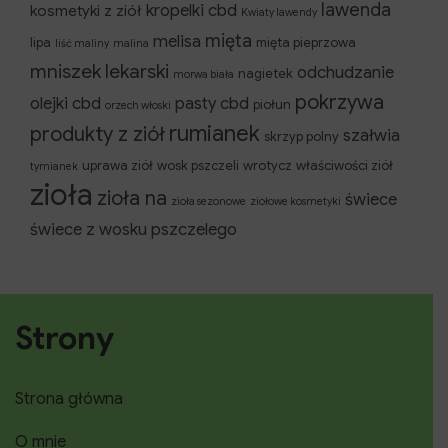
lawenda
kropelki cbd
kosmetyki z ziół
Kwiaty lawendy
mięta
melisa
lipa
mięta pieprzowa
liść maliny
malina
mniszek lekarski
odchudzanie
nagietek
morwa biała
pokrzywa
olejki cbd
pasty cbd
piołun
orzech włoski
rumianek
produkty z ziół
szałwia
skrzyp polny
uprawa ziół
wosk pszczeli
wrotycz
właściwości ziół
tymianek
zioła
zioła na
świece
zioła sezonowe
ziołowe kosmetyki
świece z wosku pszczelego
Strony
Strona główna
O mnie