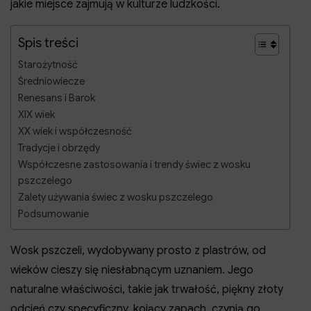
jakie miejsce zajmują w kulturze ludzkości.
Spis treści
Starożytność
Średniowiecze
Renesans i Barok
XIX wiek
XX wiek i współczesność
Tradycje i obrzędy
Współczesne zastosowania i trendy świec z wosku
pszczelego
Zalety używania świec z wosku pszczelego
Podsumowanie
Wosk pszczeli, wydobywany prosto z plastrów, od
wieków cieszy się niesłabnącym uznaniem. Jego
naturalne właściwości, takie jak trwałość, piękny złoty
odcień czy specyficzny, kojący zapach, czynią go