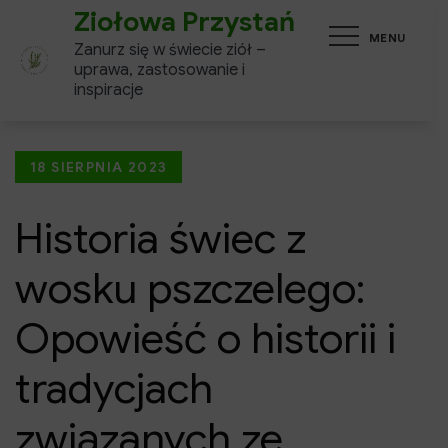
Skip
Ziołowa Przystań
MENU
to
Zanurz się w świecie ziół –
content
uprawa, zastosowanie i
inspiracje
Posted
18 SIERPNIA 2023
on
Historia świec z
wosku pszczelego:
Opowieść o historii i
tradycjach
związanych ze