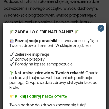
Podczas chrztu, ich płomień staje się wyrazem nadziei,
oczyszczenia i nowego początku w życiu duchowym.
W kontekście pogrzebowym, świece przypominają o
wieczności, życiu po śmierci i pamięci tych, którzy
×
odeszli. Równie ważną rolę odgrywają w okresie
ZADBAJ O SIEBIE NATURALNIE!
Bożego Narodzenia, kiedy to świecące się światła
Poznaj moje poradniki
– stworzone z myślą o
przywołują magię i ciepło tych rodzinnych chwil.
Twoim zdrowiu i harmonii. W sklepie znajdziesz:
Natomiast w okolicach Wielkanocy, symbolizują
Zielarskie inspiracje
odrodzenie, nadzieję i zwycięstwo życia nad śmiercią.
Zdrowe przepisy
Niezależnie od okoliczności, te woskowe płomienie
Porady na lepsze samopoczucie
przemawiają do nas uniwersalnym językiem emocji i
Naturalne zdrowie w Twoich rękach!
Oparte
duchowości, przypominając o głęboko zakorzenionych
na tradycji i najnowszych badaniach publikacje
pomogą Ci wprowadzić zdrowy styl życia krok po
tradycjach, które kształtują naszą kulturę.
kroku.
Współczesne
Kliknij i odkryj naszą ofertę
zastosowania i
Twoja podróż do zdrowia zaczyna się tutaj!