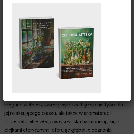
trendy
świec z
wosku pszczelego
W epoce, gdzie indywidualizm i kreatywność stają się
ważniejsze niż kiedykolwiek, ręczne tworzenie świec
zdobywa coraz większą popularność. Zestawy do
własnoręcznego wytwarzania tych płomieni z wosku
pszczeli stają się bestsellerami, dając ludziom
możliwość personalizacji, a jednocześnie zapewniając
satysfakcję z twórczego procesu. Tymczasem, w
kręgach wellness, świecę wykorzystuje się nie tylko dla
jej relaksującego blasku, ale także w aromaterapii,
gdzie naturalne właściwości wosku harmonizują się z
olejkami eterycznymi, oferując głębokie doznania