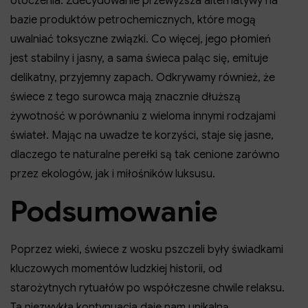
otoczenia. Zdecydowanie przewyższa alternatywy na
bazie produktów petrochemicznych, które mogą
uwalniać toksyczne związki. Co więcej, jego płomień
jest stabilny i jasny, a sama świeca paląc się, emituje
delikatny, przyjemny zapach. Odkrywamy również, że
świece z tego surowca mają znacznie dłuższą
żywotność w porównaniu z wieloma innymi rodzajami
świateł. Mając na uwadze te korzyści, staje się jasne,
dlaczego te naturalne perełki są tak cenione zarówno
przez ekologów, jak i miłośników luksusu.
Podsumowanie
Poprzez wieki, świece z wosku pszczeli były świadkami
kluczowych momentów ludzkiej historii, od
starożytnych rytuałów po współczesne chwile relaksu.
Ta niezwykła kontynuacja daje nam unikalną