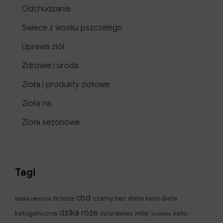
Odchudzanie
Świece z wosku pszczelego
Uprawa ziół
Zdrowie i uroda
Zioła i produkty ziołowe
Zioła na
Zioła sezonowe
Tagi
cbd
brzoza
czarny bez
dieta keto
dieta
babka płesznik
dzika róża
ketogeniczna
dziurawiec
imbir
keto
jeżówka