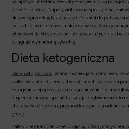
najlepszymi efektami. Herbaty ziołowe można przygoto
przez kilka minut. Napary ziół można sporządzać, zalewa
aktywne przeniknęły do napoju. Dodatki do potraw moż
smoothie, co urozmaici smak potraw i dostarczy cenny
właściwościami i sposobami stosowania tych ziół, by ef
osiągnąć wymarzoną sylwetkę.
Dieta ketogeniczna
Dieta ketogeniczna
, znana również jako dieta keto, t
białkowa dieta, która w ostatnich latach zyskała na p
ketogenicznej opierają się na ograniczeniu ilości węg
organizm zaczyna spalać tłuszcz jako główne źródło en
stosowania diety keto, przynosi korzyści dla odchudzania
głodu.
Zalety diety ketogenicznej obejmują utratę masy ciała,