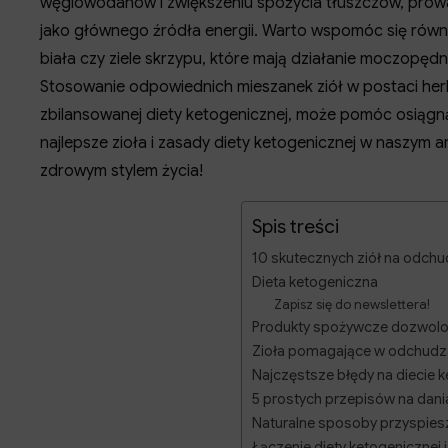
węglowodanów i zwiększeniu spożycia tłuszczów, prowa
jako głównego źródła energii. Warto wspomóc się równi
biała czy ziele skrzypu, które mają działanie moczopędne
Stosowanie odpowiednich mieszanek ziół w postaci h
zbilansowanej diety ketogenicznej, może pomóc osiągną
najlepsze zioła i zasady diety ketogenicznej w naszym ar
zdrowym stylem życia!
Spis treści
10 skutecznych ziół na odchu
Dieta ketogeniczna
Zapisz się do newslettera!
Produkty spożywcze dozwolon
Zioła pomagające w odchudza
Najczęstsze błędy na diecie 
5 prostych przepisów na dani
Naturalne sposoby przyspies
Łączenie diety ketogenicznej i