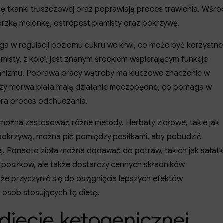
 tkanki tłuszczowej oraz poprawiają proces trawienia. Wśró
orzką melonkę, ostropest plamisty oraz pokrzywę.
 w regulacji poziomu cukru we krwi, co może być korzystne
misty, z kolei, jest znanym środkiem wspierającym funkcje
ganizmu. Poprawa pracy wątroby ma kluczowe znaczenie w
a czy morwa biała mają działanie moczopędne, co pomaga w
iera proces odchudzania.
 można zastosować różne metody. Herbaty ziołowe, takie jak
pokrzywą, można pić pomiędzy posiłkami, aby pobudzić
j. Ponadto zioła można dodawać do potraw, takich jak sałatki
 posiłków, ale także dostarczy cennych składników
że przyczynić się do osiągnięcia lepszych efektów
osób stosujących tę dietę.
diecie ketogenicznej