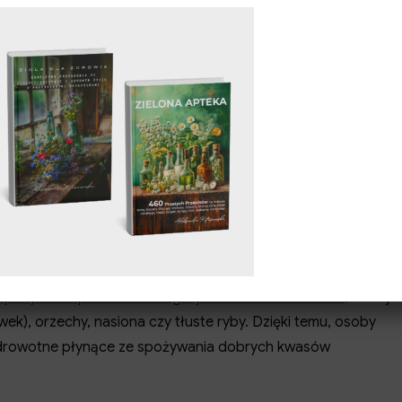
ra zgadzasz się na otrzymywanie e-
 Twoje dane są w 100% bezpieczne i
ane osobom trzecim. Możesz wypisać
dozwolone na diecie
ci węglowodanów, wymaga też odpowiedniego dobierania źró
spożywanie produktów bogatych w zdrowe tłuszcze
, takie ja
iwek), orzechy, nasiona czy tłuste ryby. Dzięki temu, osoby
zdrowotne płynące ze spożywania dobrych kwasów