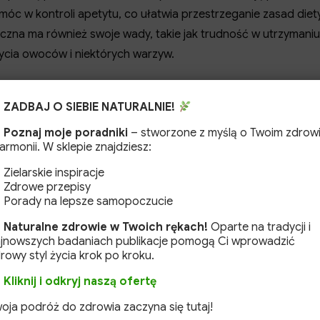
c w kontroli apetytu, co ułatwia przestrzeganie zasad diety
iczna ma również swoje wady, takie jak trudność w utrzymaniu
ycia owoców i niektórych warzyw.
nej obejmują konsumpcję produktów bogatych w tłuszcze,
kowane ilości białka, pochodzącego z mięsa, ryb, jaj czy nabia
ZADBAJ O SIEBIE NATURALNIE!
anów, zarówno prostych, jak i złożonych. W diecie
Poznaj moje poradniki
– stworzone z myślą o Twoim zdrow
zaleca się spożywanie około 70-80% kalorii z tłuszczów, 20-
harmonii. W sklepie znajdziesz:
anie tych zasad pozwala osiągnąć stan ketozy i czerpać
Zielarskie inspiracje
 podejścia do planowania posiłków oraz monitorowania stan
Zdrowe przepisy
Porady na lepsze samopoczucie
Naturalne zdrowie w Twoich rękach!
Oparte na tradycji i
jnowszych badaniach publikacje pomogą Ci wprowadzić
 do newslettera!
rowy styl życia krok po kroku.
Kliknij i odkryj naszą ofertę
oja podróż do zdrowia zaczyna się tutaj!
Zapisz się!