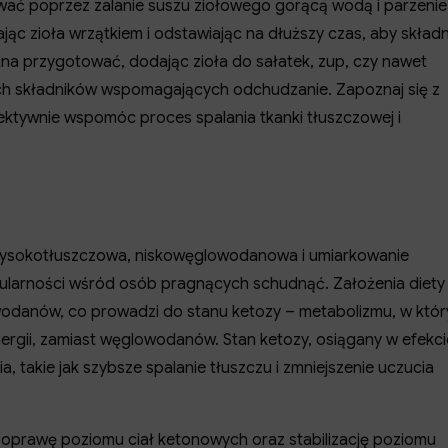
wać poprzez zalanie suszu ziołowego gorącą wodą i parzenie
jąc zioła wrzątkiem i odstawiając na dłuższy czas, aby składn
na przygotować, dodając zioła do sałatek, zup, czy nawet
ch składników wspomagających odchudzanie. Zapoznaj się z
ektywnie wspomóc proces spalania tkanki tłuszczowej i
o wysokotłuszczowa, niskowęglowodanowa i umiarkowanie
opularności wśród osób pragnących schudnąć. Założenia diety
lowodanów, co prowadzi do stanu ketozy – metabolizmu, w któ
ergii, zamiast węglowodanów. Stan ketozy, osiągany w efekci
, takie jak szybsze spalanie tłuszczu i zmniejszenie uczucia
 poprawę poziomu ciał ketonowych oraz stabilizację poziomu