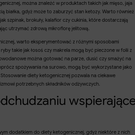
enicznej, można znaleźć w produktach takich jak mięso, jaja
ścią białka, gdyż może to zaburzyć stan ketozy. Warto również
szpinak, brokuły, kalafior czy cukinia, które dostarczają
jąc utrzymać zdrową mikroflorę jelitową.
enicznej, warto eksperymentować z różnymi sposobami
 ryby takie jak łosoś czy makrela mogą być pieczone w folii z
glowodanowe można gotować na parze, dusić czy smażyć na
a, oprócz spożywania na surowo, mogą być wykorzystane jako
Stosowanie diety ketogenicznej pozwala na ciekawe
nizmowi potrzebnych składników odżywczych.
odchudzaniu wspierając
m dodatkiem do diety ketogenicznej, gdyż niektóre z nich