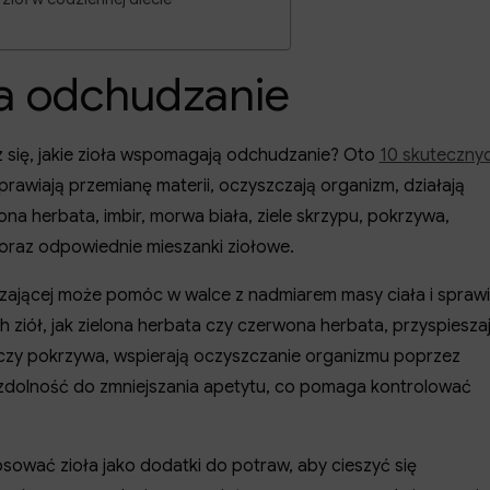
na odchudzanie
 się, jakie zioła wspomagają odchudzanie? Oto
10 skuteczny
oprawiają przemianę materii, oczyszczają organizm, działają
ona herbata, imbir, morwa biała, ziele skrzypu, pokrzywa,
oraz odpowiednie mieszanki ziołowe.
zającej może pomóc w walce z nadmiarem masy ciała i sprawi
h ziół, jak zielona herbata czy czerwona herbata, przyspiesza
ypu czy pokrzywa, wspierają oczyszczanie organizmu poprzez
 zdolność do zmniejszania apetytu, co pomaga kontrolować
ować zioła jako dodatki do potraw, aby cieszyć się