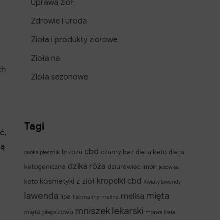
Uprawa ziół
Zdrowie i uroda
Zioła i produkty ziołowe
Zioła na
ch
Zioła sezonowe
Tagi
ć,
ją
cbd
brzoza
czarny bez
dieta keto
dieta
babka płesznik
dzika róża
ketogeniczna
dziurawiec
imbir
jeżówka
kropelki cbd
kosmetyki z ziół
keto
Kwiaty lawendy
lawenda
mięta
melisa
lipa
liść maliny
malina
mniszek lekarski
mięta pieprzowa
morwa biała