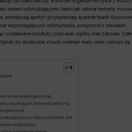
dząc do stanu ketozy, w którym organizm korzysta z tłuszcz
eż ziołami odchudzającymi, takimi jak zielona herbata, morwa
, zmniejszają apetyt i przyspieszają spalanie tkanki tłuszczow
erbat wspomagających odchudzanie, połączone z zasadami
ć oczekiwane rezultaty i poprawić ogólny stan zdrowia. Odkr
tykule, by skutecznie zrzucić nadmiar masy ciała i cieszyć się
dzanie
e na diecie ketogenicznej
niu wspierające dietę ketogeniczną
ketogenicznej
a ketogeniczne z wykorzystaniem ziół
zenia metabolizmu
 ziół w codziennej diecie