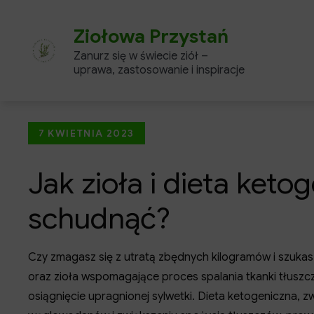
Skip
to
Ziołowa Przystań
content
Zanurz się w świecie ziół –
uprawa, zastosowanie i inspiracje
Posted
7 KWIETNIA 2023
on
Jak zioła i dieta ke
schudnąć?
Czy zmagasz się z utratą zbędnych kilogramów i szuka
oraz zioła wspomagające proces spalania tkanki tłuszcz
osiągnięcie upragnionej sylwetki. Dieta ketogeniczna, z