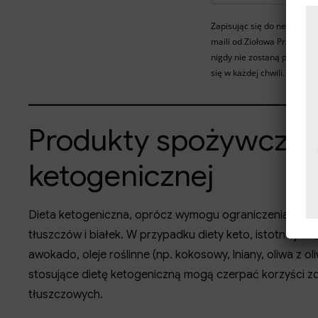
Zapisując się do newslette
maili od Ziołowa Przystań.
nigdy nie zostaną przekaz
się w każdej chwili.
Produkty spożywcze 
ketogenicznej
Dieta ketogeniczna, oprócz wymogu ograniczenia iloś
tłuszczów i białek. W przypadku diety keto, istotne jest
awokado, oleje roślinne (np. kokosowy, lniany, oliwa z ol
stosujące dietę ketogeniczną mogą czerpać korzyści 
tłuszczowych.