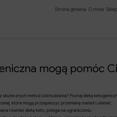
Strona główna
O mnie
Skle
togeniczna mogą pomóc C
sz skutecznych metod odchudzania? Poznaj dietę ketogenicz
owej, które mogą przyspieszyć przemianę materii i ułatwić
wana również dietą keto, polega na ograniczeniu