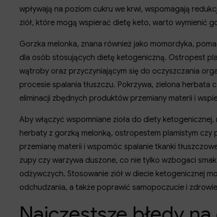
wpływają na poziom cukru we krwi, wspomagają redukcję
ziół, które mogą wspierać dietę keto, warto wymienić g
Gorzka melonka, znana również jako momordyka, pomaga
dla osób stosujących dietę ketogeniczną. Ostropest pla
wątroby oraz przyczyniającym się do oczyszczania or
procesie spalania tłuszczu. Pokrzywa, zielona herbat
eliminacji zbędnych produktów przemiany materii i wsp
Aby włączyć wspomniane zioła do diety ketogenicznej,
herbaty z gorzką melonką, ostropestem plamistym czy 
przemianę materii i wspomóc spalanie tkanki tłuszczowe
zupy czy warzywa duszone, co nie tylko wzbogaci smak
odżywczych. Stosowanie ziół w diecie ketogenicznej mo
odchudzania, a także poprawić samopoczucie i zdrowie 
Najczęstsze błędy na 