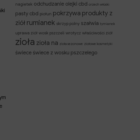
odchudzanie
olejki cbd
nagietek
orzech włoski
iki
pokrzywa
produkty z
pasty cbd
piołun
rumianek
ziół
szałwia
skrzyp polny
tymianek
uprawa ziół
wosk pszczeli
wrotycz
właściwości ziół
zioła
zioła na
zioła sezonowe
ziołowe kosmetyki
świece
świece z wosku pszczelego
rym
e