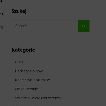
u
Szukaj
ej.
Search
Search
yj
for:
Kategorie
CBD
Herbaty ziołowe
Kosmetyki naturalne
Odchudzanie
Świece z wosku pszczelego