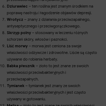
Dziurawiec
– ten roślina jest znanym środkiem na
poprawę nastroju i łagodzenie objawów depresji.
Wrotycz
– znany z działania przeciwzapalnego,
antyseptycznego i przeciwgorączkowego.
Skrzyp polny
– stosowany w leczeniu różnych
schorzeń skóry, włosów i paznokci.
Liść morwy
– morwa jest ceniona za swoje
właściwości odżywcze i zdrowotne. Liście są często
używane do robienia herbaty.
Babka płesznik
– zioło to jest znane ze swoich
właściwości przeciwbakteryjnych i
przeciwzapalnych.
Tymianek
– tymianek jest znany ze swoich
właściwości przeciwbakteryjnych i jest często
używany w gotowaniu.
Melisa
– zioło to jest znane ze swoich właściwości