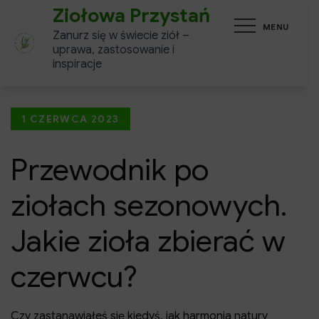
Skip
Ziołowa Przystań
MENU
to
Zanurz się w świecie ziół –
content
uprawa, zastosowanie i
inspiracje
Posted
1 CZERWCA 2023
on
Przewodnik po
ziołach sezonowych.
Jakie zioła zbierać w
czerwcu?
Czy zastanawiałeś się kiedyś, jak harmonia natury