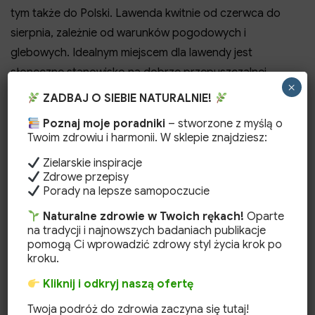
tym także do Polski. Lawenda kwitnie od czerwca do
sierpnia, zależnie od warunków pogodowych i
glebowych. Idealnym miejscem dla lawendy jest
słoneczne stanowisko na dobrze przepuszczalnej
×
glebie.
ZADBAJ O SIEBIE NATURALNIE!
Kwiaty lawendy są nie tylko piękne, ale także jadalne i
Poznaj moje poradniki
– stworzone z myślą o
Twoim zdrowiu i harmonii. W sklepie znajdziesz:
mają unikalny smak, który można wykorzystać w
kuchni. Są one często stosowane do aromatyzowania
Zielarskie inspiracje
Zdrowe przepisy
ciast i deserów, dżemów, a nawet niektórych rodzajów
Porady na lepsze samopoczucie
mięs. Herbatka z kwiatów lawendy ma kojący smak i
Naturalne zdrowie w Twoich rękach!
Oparte
aromat, a dodatkowo pięknie się prezentuje. Lawenda
na tradycji i najnowszych badaniach publikacje
jest również często wykorzystywana w produkcji
pomogą Ci wprowadzić zdrowy styl życia krok po
kroku.
syropów i likierów.
Kliknij i odkryj naszą ofertę
Lawenda jest ceniona w ziołolecznictwie przede
Twoja podróż do zdrowia zaczyna się tutaj!
wszystkim za swoje silne właściwości relaksacyjne i