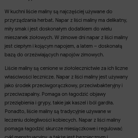
W kuchni liście maliny są najczęściej używane do
przyrządzania herbat. Napar z liści maliny ma delikatny,
miły smak i jest doskonałym dodatkiem do wielu
mieszanek ziołowych. W zimowe dni napar z liści maliny
jest ciepłym i kojącym napojem, a latem – doskonałą
bazą do orzeźwiających napojów zimowych.
Liście maliny są cenione w ziołolecznictwie za ich liczne
właściwości lecznicze. Napar z liści maliny jest używany
jako środek przeciwgorączkowy, przeciwbakteryjny i
przeciwzapalny. Pomaga on łagodzić objawy
przeziębienia i grypy, takie jak kaszel i ból gardła.
Ponadto, liście maliny są tradycyjnie używane w
leczeniu dolegliwości kobiecych. Napar z liści maliny
pomaga łagodzić skurcze miesiączkowe i regulować
cykl menstruacyjny, a także jest bezpiecznym i