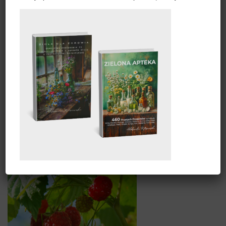
uspokajające. Olejek z kwiatów lawendy jest często
stosowany w aromaterapii do łagodzenia stresu i
napięcia, poprawy snu i redukcji objawów depresji.
Wewnętrznie, lawenda jest stosowana w postaci
herbaty do łagodzenia problemów z trawieniem, takich
jak wzdęcia, kolki czy niestrawność. Lawenda ma
również właściwości przeciwbakteryjne i
przeciwgrzybicze, dzięki czemu jest często stosowana
do pielęgnacji skóry, a także do leczenia drobnych ran i
oparzeń.