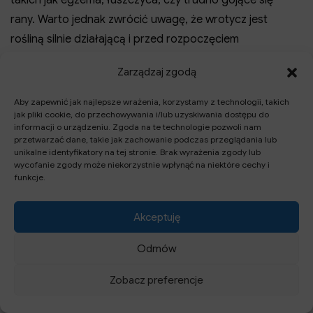
takich jak egzema, łuszczyca, czy trudno gojące się
rany. Warto jednak zwrócić uwagę, że wrotycz jest
rośliną silnie działającą i przed rozpoczęciem
stosowania warto skonsultować się z fitoterapeutą lub
Zarządzaj zgodą
lekarzem, szczególnie w przypadku osób z chorobami
wątroby, nerek czy kobiet w ciąży.
Aby zapewnić jak najlepsze wrażenia, korzystamy z technologii, takich
jak pliki cookie, do przechowywania i/lub uzyskiwania dostępu do
informacji o urządzeniu. Zgoda na te technologie pozwoli nam
przetwarzać dane, takie jak zachowanie podczas przeglądania lub
unikalne identyfikatory na tej stronie. Brak wyrażenia zgody lub
wycofanie zgody może niekorzystnie wpłynąć na niektóre cechy i
funkcje.
Akceptuję
Odmów
Zobacz preferencje