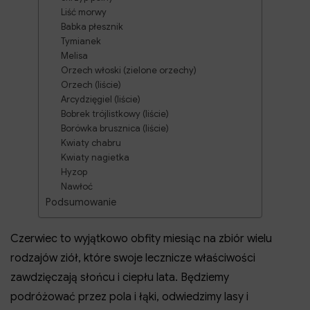
Liść morwy
Babka płesznik
Tymianek
Melisa
Orzech włoski (zielone orzechy)
Orzech (liście)
Arcydzięgiel (liście)
Bobrek trójlistkowy (liście)
Borówka brusznica (liście)
Kwiaty chabru
Kwiaty nagietka
Hyzop
Nawłoć
Podsumowanie
Czerwiec to wyjątkowo obfity miesiąc na zbiór wielu
rodzajów ziół, które swoje lecznicze właściwości
zawdzięczają słońcu i ciepłu lata. Będziemy
podróżować przez pola i łąki, odwiedzimy lasy i