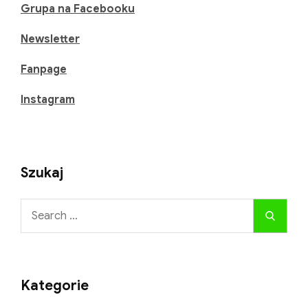
sezonowych.
Dołącz Do Społeczności
Jakie
zioła
Grupa na Facebooku
zbierać
Newsletter
w
czerwcu?
Fanpage
Instagram
Szukaj
Search
Search
for: