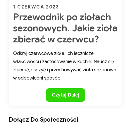
ZIOŁA SEZONOWE
Posted
1 CZERWCA 2023
Przewodnik po ziołach
on
sezonowych. Jakie
zioła zbierać w
czerwcu?
Odkryj czerwcowe zioła, ich lecznicze
właściwości i zastosowanie w kuchni! Naucz
się zbierać, suszyć i przechowywać zioła
sezonowe w odpowiedni sposób.
Przewodnik
Czytaj Dalej
po
ziołach