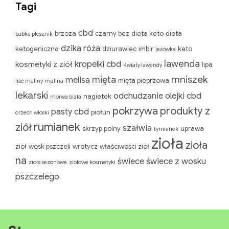
Tagi
cbd
brzoza
czarny bez
dieta keto
dieta
babka płesznik
dzika róża
ketogeniczna
dziurawiec
imbir
keto
jeżówka
lawenda
kropelki cbd
kosmetyki z ziół
Kwiaty lawendy
mięta
melisa
lipa
mięta pieprzowa
liść maliny
malina
mniszek lekarski
odchudzanie
nagietek
morwa biała
pokrzywa
olejki cbd
pasty cbd
piołun
orzech włoski
rumianek
produkty z ziół
szałwia
skrzyp polny
uprawa ziół
wosk pszczeli
wrotycz
właściwości ziół
tymianek
zioła
zioła na
świece
zioła sezonowe
ziołowe kosmetyki
świece z wosku pszczelego