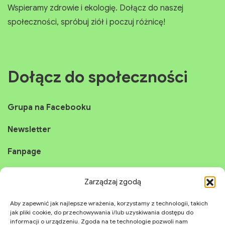
Odkryj nasz świat ziół i naturalnych produktów.
Wspieramy zdrowie i ekologię. Dołącz do naszej
społeczności, spróbuj ziół i poczuj różnicę!
Dołącz do społeczności
Grupa na Facebooku
Newsletter
Fanpage
Zarządzaj zgodą
Instagram
Aby zapewnić jak najlepsze wrażenia, korzystamy z technologii, takich
jak pliki cookie, do przechowywania i/lub uzyskiwania dostępu do
YouTube
informacji o urządzeniu. Zgoda na te technologie pozwoli nam