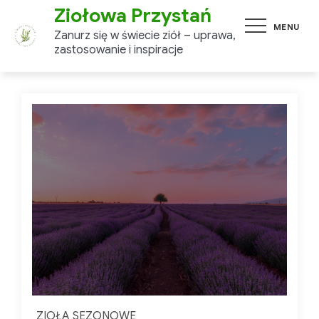
Skip
Ziołowa Przystań
MENU
to
Zanurz się w świecie ziół –
content
uprawa, zastosowanie i
inspiracje