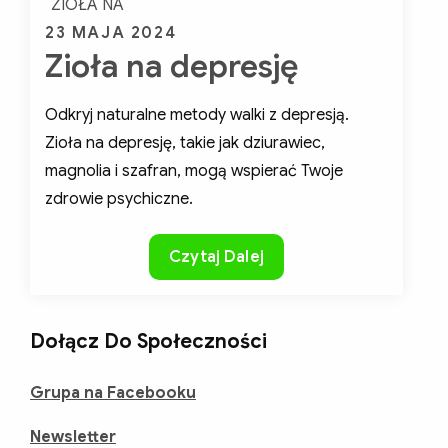
ZIOŁA NA
Posted
23 MAJA 2024
Zioła na depresję
on
Odkryj naturalne metody walki z depresją.
Zioła na depresję, takie jak dziurawiec,
magnolia i szafran, mogą wspierać Twoje
zdrowie psychiczne.
Zioła
Czytaj Dalej
na
depresję
Dołącz Do Społeczności
Grupa na Facebooku
Newsletter