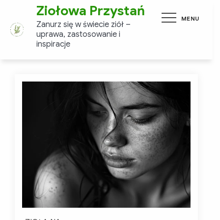
Skip
Ziołowa Przystań
MENU
to
Zanurz się w świecie ziół –
content
uprawa, zastosowanie i
inspiracje