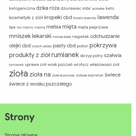
dzika róża
ketogeniczna
dziurawiec
imbir
keto
jeżówka
lawenda
kropelki cbd
kosmetyki z ziół
Kwiaty lawendy
mięta
melisa
lipa
mięta pieprzowa
liść maliny
malina
mniszek lekarski
odchudzanie
nagietek
morwa biała
pokrzywa
olejki cbd
pasty cbd
piołun
orzech włoski
rumianek
produkty z ziół
szałwia
skrzyp polny
uprawa ziół
wosk pszczeli
wrotycz
właściwości ziół
tymianek
zioła
zioła na
świece
zioła sezonowe
ziołowe kosmetyki
świece z wosku pszczelego
Strony
Strona główna