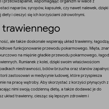
e i przeciwzapalnie, wspomagając organizm w walce z
staci naparów, syropów, kapsułek, czy nawet nalewek, dzięki
iety i cieszyć się ich korzyściami zdrowotnymi.
 trawiennego
ność, ale także doskonale wspierają układ trawienny, łagodzą
awidłowe funkcjonowanie przewodu pokarmowego. Mięta, zna
ozkurczowo na mięśnie gładkie przewodu pokarmowego, łagod
wiennych. Rumianek z kolei, dzięki swoim właściwościom
adkach niestrawności, bólów brzucha oraz stanów zapalny
 historii zastosowań w medycynie ludowej, które przyspiesza
tywnie na pracę wątroby. Aby skorzystać z korzyści płynących z
cając nimi swoją codzienną dietę, a także dodawać je do
układ trawienny, ciesząc się lepszym zdrowiem i