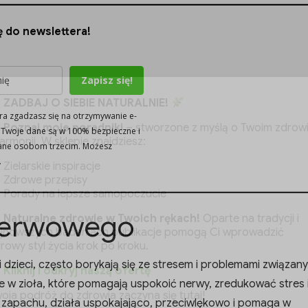
ę do newslettera!
Zapisz się!
ZADBAJ O SIEBIE NATURALNIE!
era zgadzasz się na otrzymywanie e-
Poznaj moje poradniki
– stworzone z myślą o Twoim zdrow
. Twoje dane są w 100% bezpieczne i
harmonii. W sklepie znajdziesz:
zane osobom trzecim. Możesz
.
Zielarskie inspiracje
Zdrowe przepisy
Porady na lepsze samopoczucie
 nerwowego
Naturalne zdrowie w Twoich rękach!
Oparte na tradycji i
jnowszych badaniach publikacje pomogą Ci wprowadzić
rowy styl życia krok po kroku.
i dzieci, często borykają się ze stresem i problemami związan
Kliknij i odkryj naszą ofertę
e w zioła, które pomagają uspokoić nerwy, zredukować stres 
oja podróż do zdrowia zaczyna się tutaj!
 zapachu, działa uspokajająco, przeciwlękowo i pomaga w