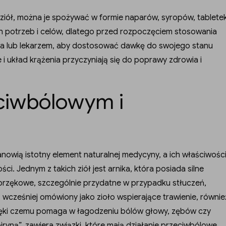
ziół, można je spożywać w formie naparów, syropów, tablete
h potrzeb i celów, dlatego przed rozpoczęciem stosowania
ctwa lub lekarzem, aby dostosować dawkę do swojego stanu
i układ krążenia przyczyniają się do poprawy zdrowia i
eciwbólowym i
nowią istotny element naturalnej medycyny, a ich właściwośc
i. Jednym z takich ziół jest arnika, która posiada silne
brzękowe, szczególnie przydatne w przypadku stłuczeń,
wcześniej omówiony jako zioło wspierające trawienie, równie
zięki czemu pomaga w łagodzeniu bólów głowy, zębów czy
iryną”, zawiera związki, które mają działanie przeciwbólowe,