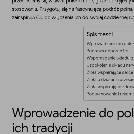
przeniesiemy się w świat polskich ziół, gdzie odkryjemy i
stosowania. Przygotuj się na fascynującą podróż pełną 
zainspirują Cię do włączenia ich do swojej codziennej r
Spis treści
Wprowadzenie do polskich
Poprawa odporności
Wspomaganie układu t
Uspokojenie układu ne
Zioła wspierające serce 
Zioła o działaniu prze
Zioła wspierające zdrow
Podsumowanie i rekom
Wprowadzenie do polsk
ich tradycji