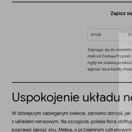
Zapisz si
Zapisując się do newslett
maili od Ziołowa Przystań
i 
nigdy nie zostaną przeka
wypisać się w każdej chwili
Uspokojenie układu
na
zd
W dzisiejszym zabieganym świecie, zarówno dorośli, jak 
z układem nerwowym. Na szczęście, polska flora obfituj
Tw
poprawić jakość snu. Melisa, o przyjemnym cytrynowym