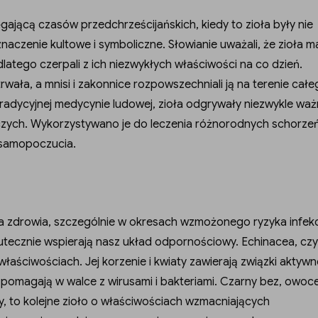
ęgającą czasów przedchrześcijańskich, kiedy to zioła były nie
naczenie kultowe i symboliczne. Słowianie uważali, że zioła m
dlatego czerpali z ich niezwykłych właściwości na co dzień.
trwała, a mnisi i zakonnice rozpowszechniali ją na terenie cał
tradycyjnej medycynie ludowej, zioła odgrywały niezwykle wa
ych. Wykorzystywano je do leczenia różnorodnych schorzeń
 samopoczucia.
 zdrowia, szczególnie w okresach wzmożonego ryzyka infekcj
kutecznie wspierają nasz układ odpornościowy. Echinacea, czyl
właściwościach. Jej korzenie i kwiaty zawierają związki aktywn
omagają w walce z wirusami i bakteriami. Czarny bez, owoc
y, to kolejne zioło o właściwościach wzmacniających