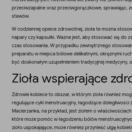
przeciwzapalne oraz przeciwgorączkowe, sprawiając, że
stawów.
W codziennej opiece zdrowotnej, zioła te można stosować
napary czy kapsułki. Ważne jest, aby stosować się do za
czas stosowania. W przypadku zewnętrznego stosowania,
preparatu w miejsca bólowe delikatnymi, okrężnymi ruc
być doskonałym uzupełnieniem tradycyjnej medycyny, of
Zioła wspierające zdr
Zdrowie kobiece to obszar, w którym zioła również mog
regulujące cykl menstruacyjny, łagodzące dolegliwoś
Macierzanka, na przykład, jest ziołem o właściwościac
które może pomóc w łagodzeniu bólów menstruacyjnych o
zioło uspokajające, może również przynieść ulgę kobiet