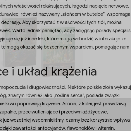
ilnych właściwości relaksujących, łagodzi napięcie nerwowe,
Dziurawiec, również nazywany „słońcem w butelce”, wspomaga
 depresję. Aby skorzystać z właściwości tych ziół, można
lewek. Warto jednak pamiętać, aby zasięgnąć porady specjalis
jmuje się już inne leki, które mogą wchodzić w interakcje ze
oła te mogą okazać się bezcennym wsparciem, pomagając nam
e i układ krążenia
opoczucia i długowieczności. Niektóre polskie zioła wykazu
g, znanym również jako „roślina serca”, posiada związki
e krwi i poprawiają krążenie. Aronia, z kolei, jest prawdziwą
zapalne, przeciwutleniające i przeciwmiażdżycowe,
już wcześniej wspomnieliśmy, czarny bez korzystnie wpływa
dzięki zawartości antocyjanów, flawonoidów i witamin.