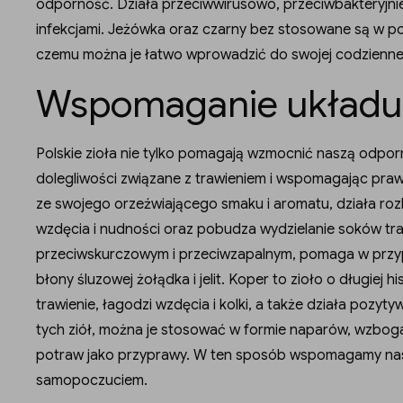
odporność. Działa przeciwwirusowo, przeciwbakteryjni
infekcjami. Jeżówka oraz czarny bez stosowane są w po
czemu można je łatwo wprowadzić do swojej codziennej d
Wspomaganie układu
Polskie zioła nie tylko pomagają wzmocnić naszą odpor
dolegliwości związane z trawieniem i wspomagając pr
ze swojego orzeźwiającego smaku i aromatu, działa r
wzdęcia i nudności oraz pobudza wydzielanie soków tra
przeciwskurczowym i przeciwzapalnym, pomaga w przyp
błony śluzowej żołądka i jelit. Koper to zioło o długiej
trawienie, łagodzi wzdęcia i kolki, a także działa pozy
tych ziół, można je stosować w formie naparów, wzboga
potraw jako przyprawy. W ten sposób wspomagamy nasz 
samopoczuciem.