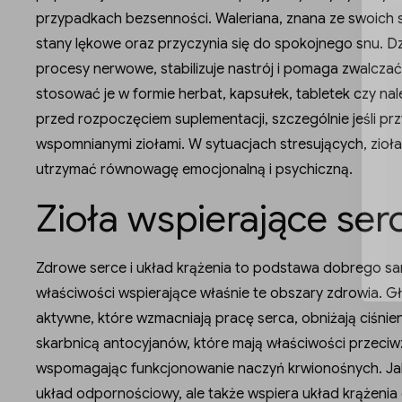
przypadkach bezsenności. Waleriana, znana ze swoich s
stany lękowe oraz przyczynia się do spokojnego snu. 
procesy nerwowe, stabilizuje nastrój i pomaga zwalczać
stosować je w formie herbat, kapsułek, tabletek czy na
przed rozpoczęciem suplementacji, szczególnie jeśli przy
wspomnianymi ziołami. W sytuacjach stresujących, zi
utrzymać równowagę emocjonalną i psychiczną.
Zioła wspierające serc
Zdrowe serce i układ krążenia to podstawa dobrego sam
właściwości wspierające właśnie te obszary zdrowia. Głó
aktywne, które wzmacniają pracę serca, obniżają ciśnieni
skarbnicą antocyjanów, które mają właściwości przeciw
wspomagając funkcjonowanie naczyń krwionośnych. Jak 
układ odpornościowy, ale także wspiera układ krążenia 