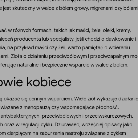
 jest skuteczny w walce z bólem głowy, migrenami czy bólam
 w różnych formach, takich jak maści, żele, olejki, kremy,
leceń producenta lub specjalisty, jeśli chodzi o dawkowanie i
 na przykład maści czy żeli, warto pamiętać o wcieraniu
hami. Zioła o działaniu przeciwbólowym i przeciwzapalnym m
erując naturalne i bezpieczne wsparcie w walce z bólem.
owie kobiece
ą okazać się cennym wsparciem. Wiele ziół wykazuje działani
ci związane z menopauzą czy wspomagające płodność.
h antybakteryjnych, przeciwbólowych i przeciwskurczowych,
raz w regulacji cyklu. Dziurawiec, wcześniej opisany jako
om cierpiącym na zaburzenia nastroju związane z cyklem