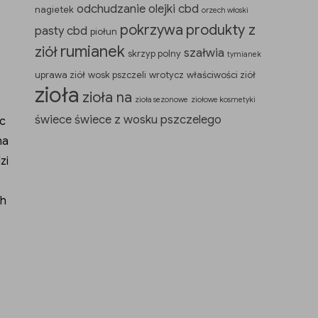
odchudzanie
olejki cbd
nagietek
orzech włoski
pokrzywa
produkty z
pasty cbd
piołun
rumianek
ziół
szałwia
skrzyp polny
tymianek
uprawa ziół
wosk pszczeli
wrotycz
właściwości ziół
zioła
zioła na
zioła sezonowe
ziołowe kosmetyki
świece
świece z wosku pszczelego
c
na
zi
ch