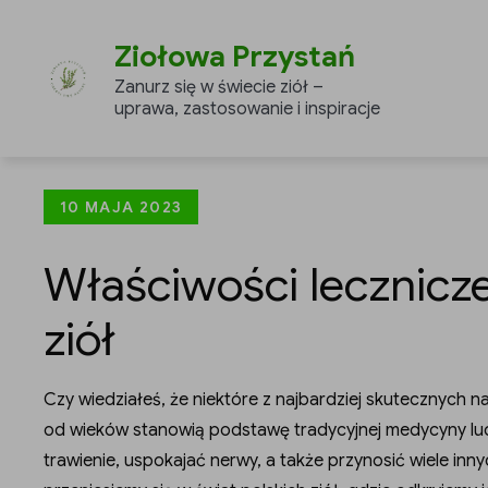
Skip
to
Ziołowa Przystań
content
Zanurz się w świecie ziół –
uprawa, zastosowanie i inspiracje
Posted
10 MAJA 2023
on
Właściwości lecznicze
ziół
Czy wiedziałeś, że niektóre z najbardziej skutecznych na
od wieków stanowią podstawę tradycyjnej medycyny l
trawienie, uspokajać nerwy, a także przynosić wiele inn