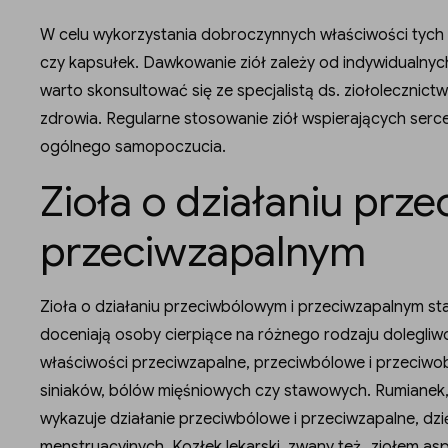
W celu wykorzystania dobroczynnych właściwości tych 
czy kapsułek. Dawkowanie ziół zależy od indywidualnyc
warto skonsultować się ze specjalistą ds. ziołoleczni
zdrowia. Regularne stosowanie ziół wspierających serce 
ogólnego samopoczucia.
Zioła o działaniu prz
przeciwzapalnym
Zioła o działaniu przeciwbólowym i przeciwzapalnym sta
doceniają osoby cierpiące na różnego rodzaju dolegliwośc
właściwości przeciwzapalne, przeciwbólowe i przeciwo
siniaków, bólów mięśniowych czy stawowych. Rumianek, 
wykazuje działanie przeciwbólowe i przeciwzapalne, d
menstruacyjnych. Kozłek lekarski, zwany też „ziołem asp