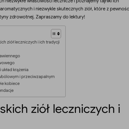
ch niezwykłe właściwości lecznicze i poznajemy tajniki ich
aromatycznych i niezwykle skutecznych ziół, które z pewnośc
utyny zdrowotnej. Zapraszamy do lektury!
 ziół leczniczych i ich tradycji
rawiennego
rwowego
i układ krążenia
ciwbólowym i przeciwzapalnym
ie kobiece
endacje
ich ziół leczniczych i