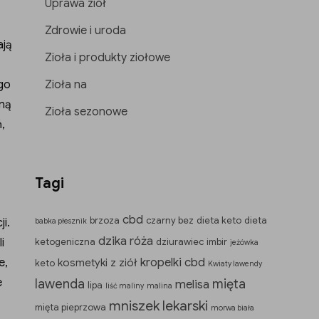
Uprawa ziół
Zdrowie i uroda
ają
Zioła i produkty ziołowe
ego
Zioła na
żną
Zioła sezonowe
,
Tagi
cbd
brzoza
czarny bez
dieta keto
dieta
i.
babka płesznik
dzika róża
i
ketogeniczna
dziurawiec
imbir
jeżówka
kropelki cbd
e,
kosmetyki z ziół
keto
Kwiaty lawendy
e
lawenda
mięta
melisa
lipa
liść maliny
malina
mniszek lekarski
mięta pieprzowa
morwa biała